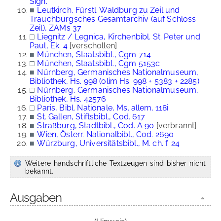
Sign.
■
Leutkirch, Fürstl. Waldburg zu Zeil und
Trauchburgsches Gesamtarchiv (auf Schloss
Zeil), ZAMs 37
□
Liegnitz / Legnica, Kirchenbibl. St. Peter und
Paul, Ek. 4
[verschollen]
■
München, Staatsbibl., Cgm 714
□
München, Staatsbibl., Cgm 5153c
■
Nürnberg, Germanisches Nationalmuseum,
Bibliothek, Hs. 998 (olim Hs. 998 + 5383 + 2285)
□
Nürnberg, Germanisches Nationalmuseum,
Bibliothek, Hs. 42576
□
Paris, Bibl. Nationale, Ms. allem. 118i
■
St. Gallen, Stiftsbibl., Cod. 617
■
Straßburg, Stadtbibl., Cod. A 90
[verbrannt]
■
Wien, Österr. Nationalbibl., Cod. 2690
■
Würzburg, Universitätsbibl., M. ch. f. 24
Weitere handschriftliche Textzeugen sind bisher nicht
bekannt.
Ausgaben