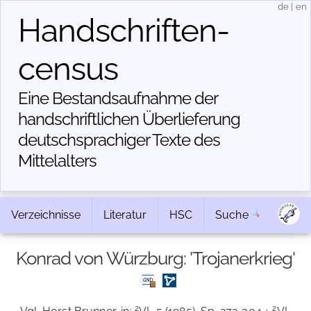
de
|
en
Handschriften­
census
Eine Bestandsaufnahme der
handschriftlichen Über­lieferung
deutschsprachiger Texte des
Mittelalters
Verzeichnisse
Literatur
HSC
Suche
Konrad von Würzburg: 'Trojanerkrieg'
2
2