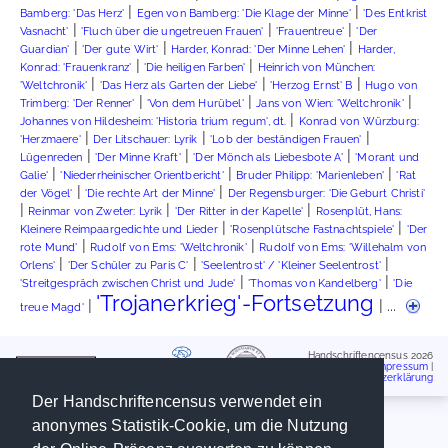
|
|
Bamberg: 'Das Herz'
Egen von Bamberg: 'Die Klage der Minne'
'Des Entkrist
|
|
|
Vasnacht'
'Fluch über die ungetreuen Frauen'
'Frauentreue'
'Der
|
|
|
Guardian'
'Der gute Wirt'
Harder, Konrad: 'Der Minne Lehen'
Harder,
|
|
Konrad: 'Frauenkranz'
'Die heiligen Farben'
Heinrich von München:
|
|
|
'Weltchronik'
'Das Herz als Garten der Liebe'
'Herzog Ernst' B
Hugo von
|
|
|
Trimberg: 'Der Renner'
'Von dem Hurübel'
Jans von Wien: 'Weltchronik'
|
Johannes von Hildesheim: 'Historia trium regum', dt.
Konrad von Würzburg:
|
|
|
'Herzmaere'
Der Litschauer: Lyrik
'Lob der beständigen Frauen'
|
|
|
Lügenreden
'Der Minne Kraft'
'Der Mönch als Liebesbote A'
'Morant und
|
|
|
Galie'
'Niederrheinischer Orientbericht'
Bruder Philipp: 'Marienleben'
'Rat
|
|
der Vögel'
'Die rechte Art der Minne'
Der Regensburger: 'Die Geburt Christi'
|
|
|
Reinmar von Zweter: Lyrik
'Der Ritter in der Kapelle'
Rosenplüt, Hans:
|
|
Kleinere Reimpaargedichte und Lieder
'Rosenplütsche Fastnachtspiele'
'Der
|
|
rote Mund'
Rudolf von Ems: 'Weltchronik'
Rudolf von Ems: 'Willehalm von
|
|
|
Orlens'
'Der Schüler zu Paris C'
'Seelentrost' / 'Kleiner Seelentrost'
|
|
'Streitgespräch zwischen Christ und Jude'
'Thomas von Kandelberg'
'Die
'Trojanerkrieg'-Fortsetzung
|
| ...
treue Magd'
Handschriftencensus 2026
Impressum
|
Datenschutzerklärung
Der Handschriftencensus verwendet ein
anonymes Statistik-Cookie, um die Nutzung