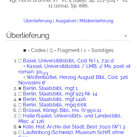
Vgl. Horst Brunner, in:
VL 5 (1985), Sp. 272-304 +
VL
11 (2004), Sp. 886.
Überlieferung
|
Ausgaben
|
Mitüberlieferung
Überlieferung
■ = Codex | □ = Fragment | ○ = Sonstiges
□
Basel, Universitätsbibl., Cod. N I 1, 73c.d
+
Kassel, Universitätsbibl. / LMB, 2° Ms. poet. et
roman. 30
[3+4
+
Wolfenbüttel, Herzog August Bibl., Cod. 326
Novissimi 8°
■
Berlin, Staatsbibl., mgf 1
□
Berlin, Staatsbibl., mgf 923 Nr. 14
■
Berlin, Staatsbibl., mgf 1416
□
Berlin, Staatsbibl., mgq 668
□
Brüssel, Königl. Bibl., ms. IV 950,11
□
Halle (Saale), Universitäts- und Landesbibl.,
Misc. 4° 126
■
Köln, Hist. Archiv der Stadt, Best. 7020 (W*) 3
□
Laufenburg (Schweiz), Museum Schiff, ohne