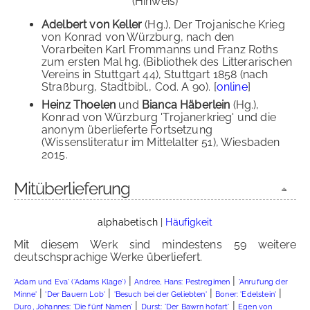
(Hinweis)
Adelbert von Keller
(Hg.), Der Trojanische Krieg
von Konrad von Würzburg, nach den
Vorarbeiten Karl Frommanns und Franz Roths
zum ersten Mal hg. (Bibliothek des Litterarischen
Vereins in Stuttgart 44), Stuttgart 1858 (nach
Straßburg, Stadtbibl., Cod. A 90). [
online
]
Heinz Thoelen
und
Bianca Häberlein
(Hg.),
Konrad von Würzburg 'Trojanerkrieg' und die
anonym überlieferte Fortsetzung
(Wissensliteratur im Mittelalter 51), Wiesbaden
2015.
Mitüberlieferung
alphabetisch
|
Häufigkeit
Mit diesem Werk sind mindestens 59 weitere
deutschsprachige Werke überliefert.
|
|
'Adam und Eva' ('Adams Klage')
Andree, Hans: Pestregimen
'Anrufung der
|
|
|
|
Minne'
'Der Bauern Lob'
'Besuch bei der Geliebten'
Boner: 'Edelstein'
|
|
Duro, Johannes: 'Die fünf Namen'
Durst: 'Der Bawrn hofart'
Egen von