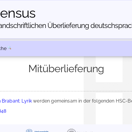
census
dschriftlichen Über­lieferung deutschsprachi
che
Mitüberlieferung
Brabant: Lyrik
werden gemeinsam in der folgenden HSC-Bes
848