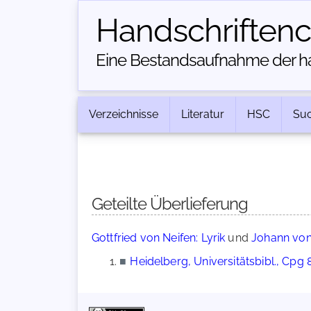
Handschriften­
Eine Bestandsaufnahme der han
Verzeichnisse
Literatur
HSC
Su
Geteilte Überlieferung
Gottfried von Neifen: Lyrik
und
Johann von 
■
Heidelberg, Universitätsbibl., Cpg 