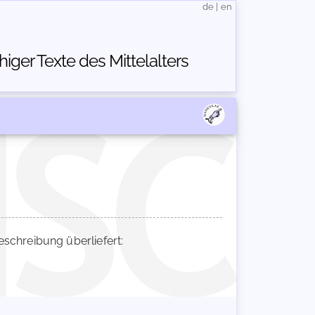
de
|
en
ger Texte des Mittelalters
chreibung überliefert: