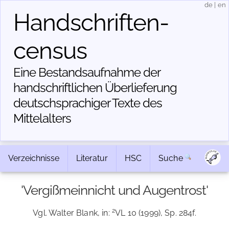
de
|
en
Handschriften­
census
Eine Bestandsaufnahme der
handschriftlichen Über­lieferung
deutschsprachiger Texte des
Mittelalters
Verzeichnisse
Literatur
HSC
Suche
'Vergißmeinnicht und Augentrost'
2
Vgl. Walter Blank, in:
VL 10 (1999), Sp. 284f.