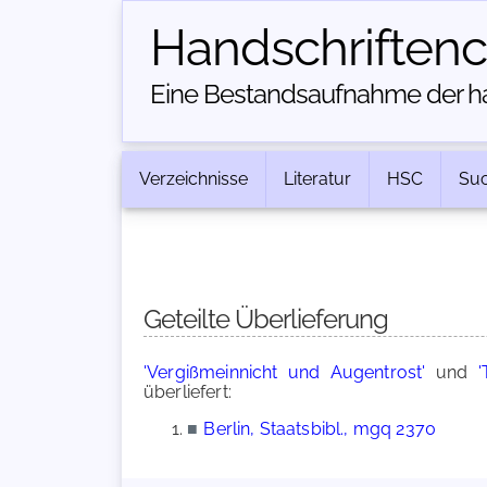
Handschriften­
Eine Bestandsaufnahme der han
Verzeichnisse
Literatur
HSC
Su
Geteilte Überlieferung
'Vergißmeinnicht und Augentrost'
und
'
überliefert:
■
Berlin, Staatsbibl., mgq 2370