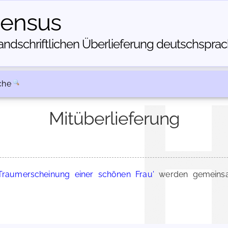
census
dschriftlichen Über­lieferung deutschsprachi
che
Mitüberlieferung
Traumerscheinung einer schönen Frau'
werden gemeinsa