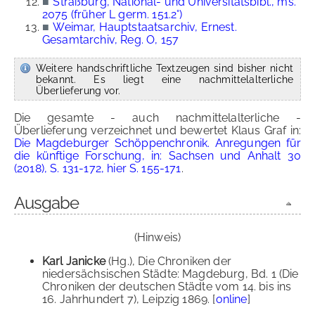
■
Straßburg, National- und Universitätsbibl., ms.
2075 (früher L germ. 151.2°)
■
Weimar, Hauptstaatsarchiv, Ernest.
Gesamtarchiv, Reg. O, 157
Weitere handschriftliche Textzeugen sind bisher nicht
bekannt. Es liegt eine nachmittelalterliche
Überlieferung vor.
Die gesamte - auch nachmittelalterliche -
Überlieferung verzeichnet und bewertet Klaus Graf in:
Die Magdeburger Schöppenchronik. Anregungen für
die künftige Forschung, in: Sachsen und Anhalt 30
(2018), S. 131-172, hier S. 155-171
.
Ausgabe
(Hinweis)
Karl Janicke
(Hg.), Die Chroniken der
niedersächsischen Städte: Magdeburg, Bd. 1 (Die
Chroniken der deutschen Städte vom 14. bis ins
16. Jahrhundert 7), Leipzig 1869. [
online
]