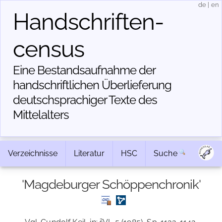
de
|
en
Handschriften­
census
Eine Bestandsaufnahme der
handschriftlichen Über­lieferung
deutschsprachiger Texte des
Mittelalters
Verzeichnisse
Literatur
HSC
Suche
'Magdeburger Schöppenchronik'
2