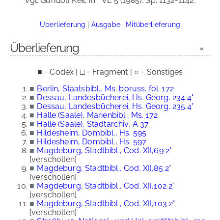
Vgl. Gundolf Keil, in:
VL 5 (1985), Sp. 1132-1142.
Überlieferung
|
Ausgabe
|
Mitüberlieferung
Überlieferung
■ = Codex | □ = Fragment | ○ = Sonstiges
■
Berlin, Staatsbibl., Ms. boruss. fol. 172
■
Dessau, Landesbücherei, Hs. Georg. 234.4°
■
Dessau, Landesbücherei, Hs. Georg. 235.4°
■
Halle (Saale), Marienbibl., Ms. 172
■
Halle (Saale), Stadtarchiv, A 37
■
Hildesheim, Dombibl., Hs. 595
■
Hildesheim, Dombibl., Hs. 597
■
Magdeburg, Stadtbibl., Cod. XII,69 2°
[verschollen]
■
Magdeburg, Stadtbibl., Cod. XII,85 2°
[verschollen]
■
Magdeburg, Stadtbibl., Cod. XII,102 2°
[verschollen]
■
Magdeburg, Stadtbibl., Cod. XII,103 2°
[verschollen]