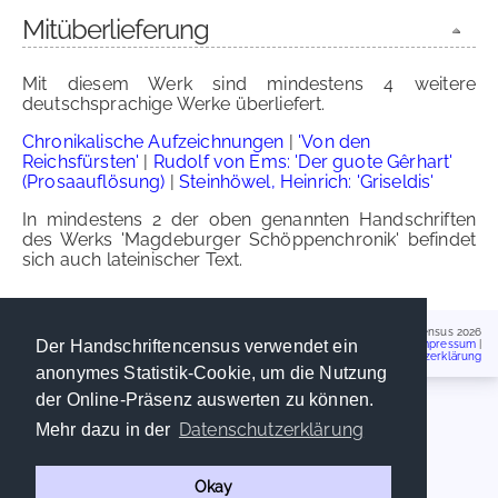
Mitüberlieferung
Mit diesem Werk sind mindestens 4 weitere
deutschsprachige Werke überliefert.
Chronikalische Aufzeichnungen
|
'Von den
Reichsfürsten'
|
Rudolf von Ems: 'Der guote Gêrhart'
(Prosaauflösung)
|
Steinhöwel, Heinrich: 'Griseldis'
In mindestens 2 der oben genannten Handschriften
des Werks 'Magdeburger Schöppenchronik' befindet
sich auch lateinischer Text.
Handschriftencensus 2026
Der Handschriftencensus verwendet ein
Impressum
|
Datenschutzerklärung
anonymes Statistik-Cookie, um die Nutzung
der Online-Präsenz auswerten zu können.
Datenschutzerklärung
Mehr dazu in der
Okay