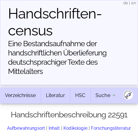
de
|
en
Handschriften­
census
Eine Bestandsaufnahme der
handschriftlichen Über­lieferung
deutschsprachiger Texte des
Mittelalters
Verzeichnisse
Literatur
HSC
Suche
Handschriftenbeschreibung 22591
Aufbewahrungsort
|
Inhalt
|
Kodikologie
|
Forschungsliteratur