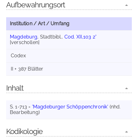
Aufbewahrungsort
Institution / Art / Umfang
Magdeburg
, Stadtbibl.,
Cod. XII,103 2°
[verschollen]
Codex
II + 387 Blätter
Inhalt
S. 1-713 =
'Magdeburger Schöppenchronik'
(nhd.
Bearbeitung)
Kodikologie