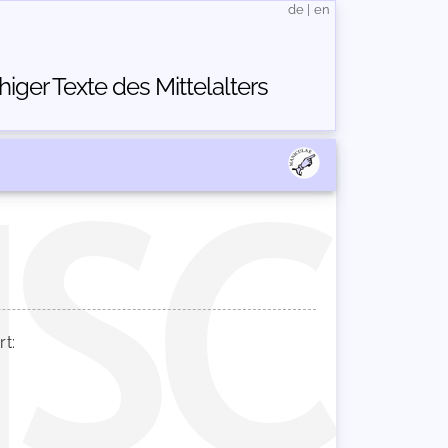
de
|
en
ger Texte des Mittelalters
t: