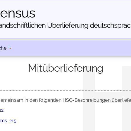
census
dschriftlichen Über­lieferung deutschsprachi
che
Mitüberlieferung
emeinsam in den folgenden HSC-Beschreibungen überliefer
22
 ms. 215