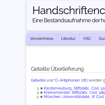
Handschriften­
Eine Bestandsaufnahme der han
Verzeichnisse
Literatur
HSC
Su
Geteilte Überlieferung
Gebet(e)
und
'O-Antiphonen' (dt.)
werden g
■
Klosterneuburg, Stiftsbibl., Cod. 12
■
Kremsmünster, Stiftsbibl., Cod. 385
■
München, Universitätsbibl., 8° Cod.