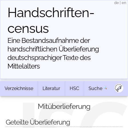
de
|
en
Handschriften­
census
Eine Bestandsaufnahme der
handschriftlichen Über­lieferung
deutschsprachiger Texte des
Mittelalters
Verzeichnisse
Literatur
HSC
Suche
Mitüberlieferung
Geteilte Überlieferung