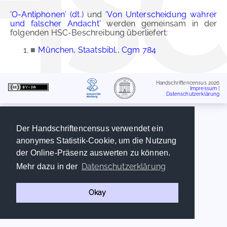
'O-Antiphonen' (dt.)
und
'Von Unterscheidung wahrer
und falscher Andacht'
werden gemeinsam in der
folgenden HSC-Beschreibung überliefert:
■
München, Staatsbibl., Cgm 784
Handschriftencensus 2026
Impressum
|
Datenschutzerklärung
Der Handschriftencensus verwendet ein
anonymes Statistik-Cookie, um die Nutzung
der Online-Präsenz auswerten zu können.
Datenschutzerklärung
Mehr dazu in der
Okay