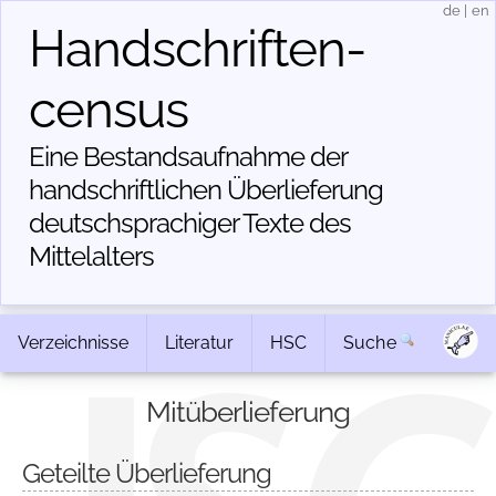
de
|
en
Handschriften­
census
Eine Bestandsaufnahme der
handschriftlichen Über­lieferung
deutschsprachiger Texte des
Mittelalters
Verzeichnisse
Literatur
HSC
Suche
Mitüberlieferung
Geteilte Überlieferung