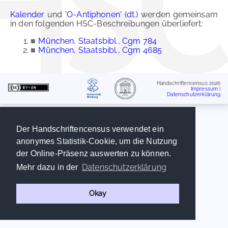
Kalender
und
'O-Antiphonen' (dt.)
werden gemeinsam
in den folgenden HSC-Beschreibungen überliefert:
■
München, Staatsbibl., Cgm 784
■
München, Staatsbibl., Cgm 4685
Handschriftencensus 2026
Impressum
|
Datenschutzerklärung
Der Handschriftencensus verwendet ein
anonymes Statistik-Cookie, um die Nutzung
der Online-Präsenz auswerten zu können.
Datenschutzerklärung
Mehr dazu in der
Okay