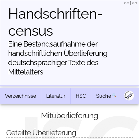
de
|
en
Handschriften­
census
Eine Bestandsaufnahme der
handschriftlichen Über­lieferung
deutschsprachiger Texte des
Mittelalters
Verzeichnisse
Literatur
HSC
Suche
Mitüberlieferung
Geteilte Überlieferung