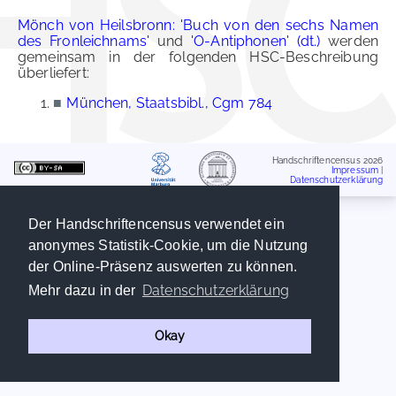
Mönch von Heilsbronn: 'Buch von den sechs Namen
des Fronleichnams'
und
'O-Antiphonen' (dt.)
werden
gemeinsam in der folgenden HSC-Beschreibung
überliefert:
■
München, Staatsbibl., Cgm 784
Handschriftencensus 2026
Impressum
|
Datenschutzerklärung
Der Handschriftencensus verwendet ein
anonymes Statistik-Cookie, um die Nutzung
der Online-Präsenz auswerten zu können.
Datenschutzerklärung
Mehr dazu in der
Okay