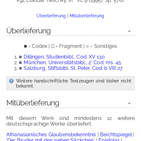
Vgl. Claudia Tieschky, in:
VL 9 (1995), Sp. 576f.
Überlieferung
|
Mitüberlieferung
Überlieferung
■ = Codex | □ = Fragment | ○ = Sonstiges
■
Dillingen, Studienbibl., Cod. XV 130
■
München, Universitätsbibl., 2° Cod. ms. 45
■
Salzburg, Stiftsbibl. St. Peter, Cod. b VIII 27
Weitere handschriftliche Textzeugen sind bisher nicht
bekannt.
Mitüberlieferung
Mit diesem Werk sind mindestens 12 weitere
deutschsprachige Werke überliefert.
Athanasianisches Glaubensbekenntnis
|
Beichtspiegel
|
'Der Bruder mit den sieben Säckchen'
|
Epistolar
|