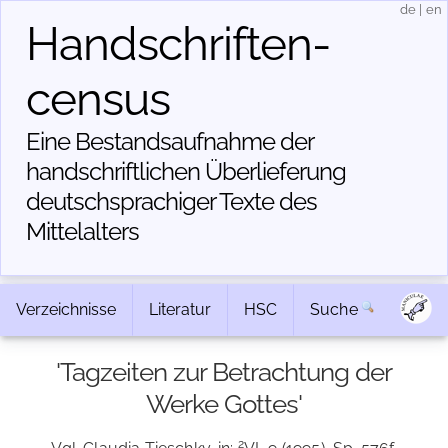
de
|
en
Handschriften­
census
Eine Bestandsaufnahme der
handschriftlichen Über­lieferung
deutschsprachiger Texte des
Mittelalters
Verzeichnisse
Literatur
HSC
Suche
'Tagzeiten zur Betrachtung der
Werke Gottes'
2