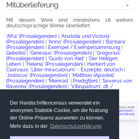
Mitüberlieferung
Mit diesem Werk sind mindestens 18 weitere
deutschsprachige Werke überliefert.
'Afra' (Prosalegenden)
|
'Anatolia und Victoria'
(Prosalegenden)
|
'Anno' (Prosalegenden)
|
'Barbara'
(Prosalegenden)
|
Exempel / Exempelsammlung
|
Gebet(e)
|
'Genesius' (Prosalegenden)
|
'Gregorius'
(Prosalegenden)
|
'Guido von Alet'
|
'Der Heiligen
Leben'
|
'Helena' (Prosalegenden)
|
Herbert von
Clairvaux: 'Liber miraculorum' - Exzerpte, deutsch
|
'Jodocus' (Prosalegenden)
|
'Matthias (Apostel)'
(Prosalegenden)
|
'Meinrad'
|
Predigt(en)
|
'Severus von
Ravenna' (Prosalegenden)
|
'Vitaspatrum', dt. /
Alemannische Übersetzung
Der Handschriftencensus verwendet ein
Handschriftencensus 2026
anonymes Statistik-Cookie, um die Nutzung
Impressum
|
Datenschutzerklärung
der Online-Präsenz auswerten zu können.
Datenschutzerklärung
Mehr dazu in der