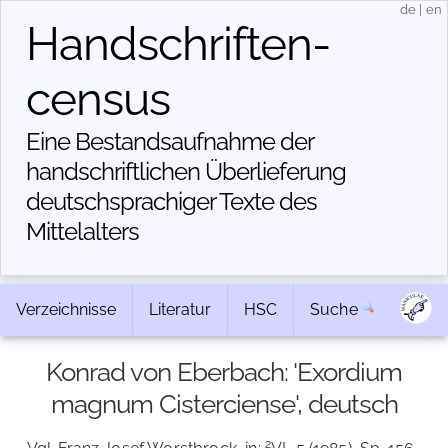
de
|
en
Handschriften­
census
Eine Bestandsaufnahme der
handschriftlichen Über­lieferung
deutschsprachiger Texte des
Mittelalters
Verzeichnisse
Literatur
HSC
Suche
Konrad von Eberbach: 'Exordium
magnum Cisterciense', deutsch
2