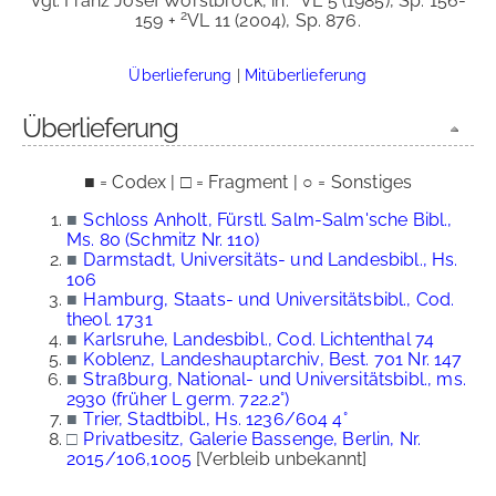
Vgl. Franz Josef Worstbrock, in:
VL 5 (1985), Sp. 156-
2
159 +
VL 11 (2004), Sp. 876.
Überlieferung
|
Mitüberlieferung
Überlieferung
■ = Codex | □ = Fragment | ○ = Sonstiges
■
Schloss Anholt, Fürstl. Salm-Salm'sche Bibl.,
Ms. 80 (Schmitz Nr. 110)
■
Darmstadt, Universitäts- und Landesbibl., Hs.
106
■
Hamburg, Staats- und Universitätsbibl., Cod.
theol. 1731
■
Karlsruhe, Landesbibl., Cod. Lichtenthal 74
■
Koblenz, Landeshauptarchiv, Best. 701 Nr. 147
■
Straßburg, National- und Universitätsbibl., ms.
2930 (früher L germ. 722.2°)
■
Trier, Stadtbibl., Hs. 1236/604 4°
□
Privatbesitz, Galerie Bassenge, Berlin, Nr.
2015/106,1005
[Verbleib unbekannt]