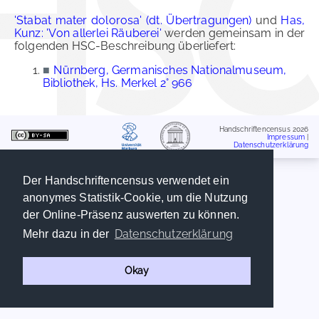
'Stabat mater dolorosa' (dt. Übertragungen)
und
Has,
Kunz: 'Von allerlei Räuberei'
werden gemeinsam in der
folgenden HSC-Beschreibung überliefert:
■
Nürnberg, Germanisches Nationalmuseum,
Bibliothek, Hs. Merkel 2° 966
Handschriftencensus 2026
Impressum
|
Datenschutzerklärung
Der Handschriftencensus verwendet ein
anonymes Statistik-Cookie, um die Nutzung
der Online-Präsenz auswerten zu können.
Datenschutzerklärung
Mehr dazu in der
Okay