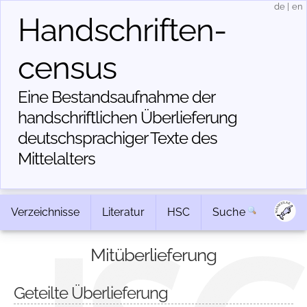
de
|
en
Handschriften­
census
Eine Bestandsaufnahme der
handschriftlichen Über­lieferung
deutschsprachiger Texte des
Mittelalters
Verzeichnisse
Literatur
HSC
Suche
Mitüberlieferung
Geteilte Überlieferung