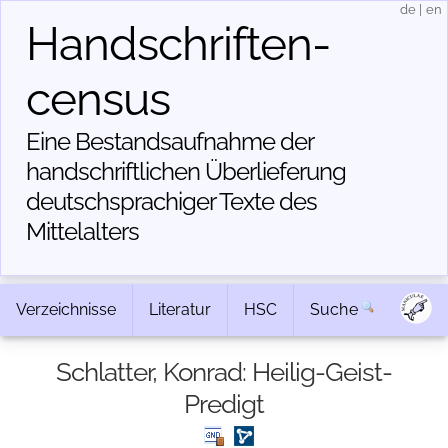
de
|
en
Handschriften­
census
Eine Bestandsaufnahme der
handschriftlichen Über­lieferung
deutschsprachiger Texte des
Mittelalters
Verzeichnisse
Literatur
HSC
Suche
Schlatter, Konrad: Heilig-Geist-
Predigt