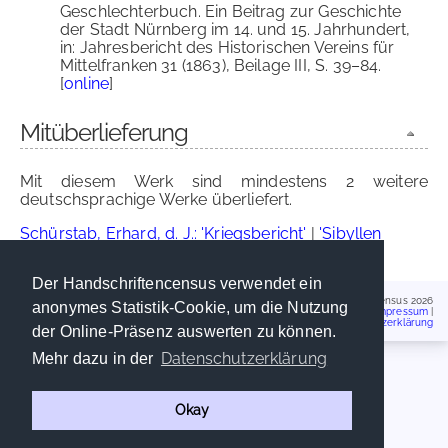
Geschlechterbuch. Ein Beitrag zur Geschichte
der Stadt Nürnberg im 14. und 15. Jahrhundert,
in: Jahresbericht des Historischen Vereins für
Mittelfranken 31 (1863), Beilage III, S. 39–84.
[
online
]
Mitüberlieferung
Mit diesem Werk sind mindestens 2 weitere
deutschsprachige Werke überliefert.
Schürstab, Erhard, d. J.: 'Kriegsbericht'
|
'Sibyllen
Buch' ('Sibyllenweissagung')
Der Handschriftencensus verwendet ein
Handschriftencensus 2026
anonymes Statistik-Cookie, um die Nutzung
Impressum
|
Datenschutzerklärung
der Online-Präsenz auswerten zu können.
Datenschutzerklärung
Mehr dazu in der
Okay