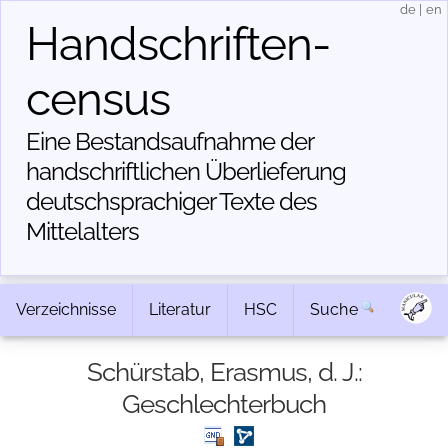
de
|
en
Handschriften­
census
Eine Bestandsaufnahme der
handschriftlichen Über­lieferung
deutschsprachiger Texte des
Mittelalters
Verzeichnisse
Literatur
HSC
Suche
Schürstab, Erasmus, d. J.:
Geschlechterbuch