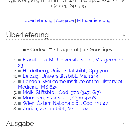
Vgl. Wolfgang Hirth, in:
VL 4 (1983), Sp. 415-417 +
VL
11 (2004), Sp. 715.
Überlieferung
|
Ausgabe
|
Mitüberlieferung
Überlieferung
■ = Codex | □ = Fragment | ○ = Sonstiges
■
Frankfurt a. M., Universitätsbibl., Ms. germ. oct.
23
■
Heidelberg, Universitätsbibl., Cpg 700
■
Leipzig, Universitätsbibl., Ms. 1244
■
London, Wellcome Institute of the History of
Medicine, MS 625
■
Melk, Stiftsbibl., Cod. 970 (347; G 7)
■
München, Staatsbibl., Cgm 4206
■
Wien, Österr. Nationalbibl., Cod. 13647
■
Zürich, Zentralbibl., Ms. E 102
Ausgabe