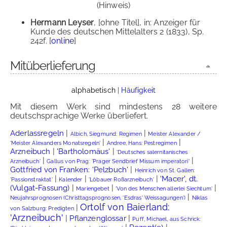
(Hinweis)
Hermann Leyser
, [ohne Titel], in: Anzeiger für
Kunde des deutschen Mittelalters 2 (1833), Sp.
242f. [
online
]
Mitüberlieferung
alphabetisch
|
Häufigkeit
Mit diesem Werk sind mindestens 28 weitere
deutschsprachige Werke überliefert.
|
|
Aderlassregeln
Albich, Siegmund: Regimen
Meister Alexander /
|
|
'Meister Alexanders Monatsregeln'
Andree, Hans: Pestregimen
|
|
Arzneibuch
'Bartholomäus'
'Deutsches salernitanisches
|
|
Arzneibuch'
Gallus von Prag: 'Prager Sendbrief Missum imperatori'
|
Gottfried von Franken: 'Pelzbuch'
Heinrich von St. Gallen:
|
|
|
'Macer', dt.
'Passionstraktat'
Kalender
'Löbauer Roßarzneibuch'
|
|
|
(Vulgat-Fassung)
Mariengebet
'Von des Menschen allerlei Siechtum'
|
Neujahrsprognosen (Christtagsprognosen, 'Esdras' Weissagungen')
Niklas
Ortolf von Baierland:
|
von Salzburg: Predigten
'Arzneibuch'
|
|
Pflanzenglossar
Puff, Michael, aus Schrick: