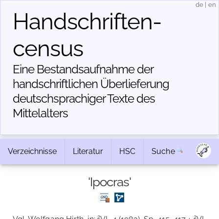
de
|
en
Handschriften­
census
Eine Bestandsaufnahme der
handschriftlichen Über­lieferung
deutschsprachiger Texte des
Mittelalters
Verzeichnisse
Literatur
HSC
Suche
'Ipocras'
2
2