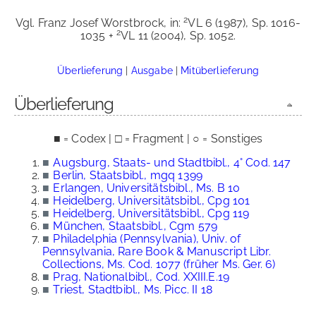
2
Vgl. Franz Josef Worstbrock, in:
VL 6 (1987), Sp. 1016-
2
1035 +
VL 11 (2004), Sp. 1052.
Überlieferung
|
Ausgabe
|
Mitüberlieferung
Überlieferung
■ = Codex | □ = Fragment | ○ = Sonstiges
■
Augsburg, Staats- und Stadtbibl., 4° Cod. 147
■
Berlin, Staatsbibl., mgq 1399
■
Erlangen, Universitätsbibl., Ms. B 10
■
Heidelberg, Universitätsbibl., Cpg 101
■
Heidelberg, Universitätsbibl., Cpg 119
■
München, Staatsbibl., Cgm 579
■
Philadelphia (Pennsylvania), Univ. of
Pennsylvania, Rare Book & Manuscript Libr.
Collections, Ms. Cod. 1077 (früher Ms. Ger. 6)
■
Prag, Nationalbibl., Cod. XXIII.E.19
■
Triest, Stadtbibl., Ms. Picc. II 18