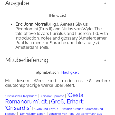
Ausgabe
(Hinweis)
Eric John Morrall
(Hg.), Aeneas Silvius
Piccolomini (Pius II) and Niklas von Wyle. The
tale of two lovers Eurialus and Lucretia. Ed. with
introduction, notes and glossary (Amsterdamer
Publikationen zur Sprache und Literatur 77),
Amsterdam 1988.
Mitüberlieferung
alphabetisch
|
Häufigkeit
Mit diesem Werk sind mindestens 18 weitere
deutschsprachige Werke überliefert.
'Gesta
|
|
'Elsässisches Trojabuch'
Freidank: Sprüche
Romanorum', dt.
Groß, Erhart:
|
'Grisardis'
|
|
'Gydo und Thyrus'
Hayden, Gregor: 'Salomon und
|
|
Markolf'
'Der Heiligen Leben'
Johannes von Tepl: 'Der Ackermann aus