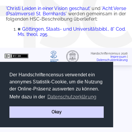
'Christi Leiden in einer Vision geschaut'
und
'Acht Verse
(Psalmverse) St. Bernhards'
werden gemeinsam in der
folgenden HSC-Beschreibung überliefert:
■
Göttingen, Staats- und Universitätsbibl., 8° Cod.
Ms. theol. 295
Handschriftencensus 2026
Impressum
|
Datenschutzerklärung
Der Handschriftencensus verwendet ein
anonymes Statistik-Cookie, um die Nutzung
der Online-Präsenz auswerten zu können.
Datenschutzerklärung
Mehr dazu in der
Okay