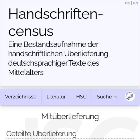
de
|
en
Handschriften­
census
Eine Bestandsaufnahme der
handschriftlichen Über­lieferung
deutschsprachiger Texte des
Mittelalters
Verzeichnisse
Literatur
HSC
Suche
Mitüberlieferung
Geteilte Überlieferung