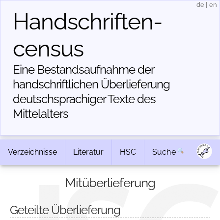
de
|
en
Handschriften­
census
Eine Bestandsaufnahme der
handschriftlichen Über­lieferung
deutschsprachiger Texte des
Mittelalters
Verzeichnisse
Literatur
HSC
Suche
Mitüberlieferung
Geteilte Überlieferung