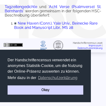
Tagzeitengedichte
und
'Acht Verse (Psalmverse) St.
Bernhards'
werden gemeinsam in der folgenden HSC-
Beschreibung überliefert:
■
New Haven (Conn.), Yale Univ., Beinecke Rare
Book and Manuscript Libr., MS 28
Handschriftencensus 2026
Impressum
|
Datenschutzerklärung
Der Handschriftencensus verwendet ein
anonymes Statistik-Cookie, um die Nutzung
der Online-Präsenz auswerten zu können.
Datenschutzerklärung
Mehr dazu in der
Okay