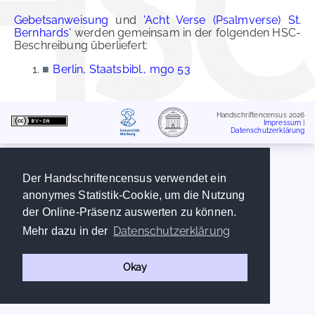
Gebetsanweisung
und
'Acht Verse (Psalmverse) St.
Bernhards'
werden gemeinsam in der folgenden HSC-
Beschreibung überliefert:
■
Berlin, Staatsbibl., mgo 53
Handschriftencensus 2026
Impressum
|
Datenschutzerklärung
Der Handschriftencensus verwendet ein
anonymes Statistik-Cookie, um die Nutzung
der Online-Präsenz auswerten zu können.
Datenschutzerklärung
Mehr dazu in der
Okay