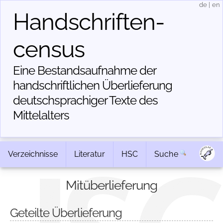
de
|
en
Handschriften­
census
Eine Bestandsaufnahme der
handschriftlichen Über­lieferung
deutschsprachiger Texte des
Mittelalters
Verzeichnisse
Literatur
HSC
Suche
Mitüberlieferung
Geteilte Überlieferung