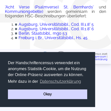
'Acht Verse (Psalmverse) St. Bernhards'
und
Kommuniongebet(e)
werden gemeinsam in den
folgenden HSC-Beschreibungen überliefert:
■
Augsburg, Universitätsbibl., Cod. III.1.8° 5
■
Augsburg, Universitätsbibl., Cod. III.1.8° 6
■
Berlin, Staatsbibl., mgo 53
■
Freiburg i. Br., Universitätsbibl., Hs. 45
Handschriftencensus 2026
Impressum
|
Datenschutzerklärung
Der Handschriftencensus verwendet ein
anonymes Statistik-Cookie, um die Nutzung
der Online-Präsenz auswerten zu können.
Datenschutzerklärung
Mehr dazu in der
Okay