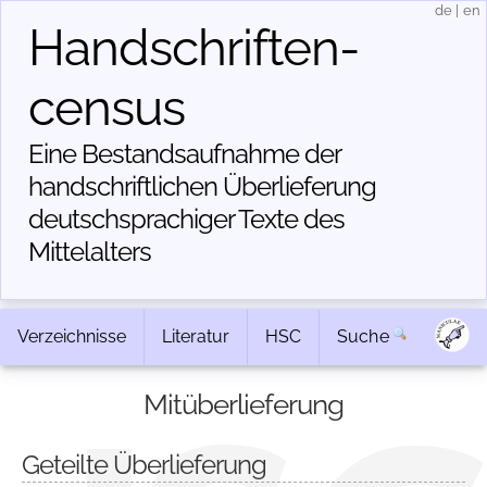
de
|
en
Handschriften­
census
Eine Bestandsaufnahme der
handschriftlichen Über­lieferung
deutschsprachiger Texte des
Mittelalters
Verzeichnisse
Literatur
HSC
Suche
Mitüberlieferung
Geteilte Überlieferung