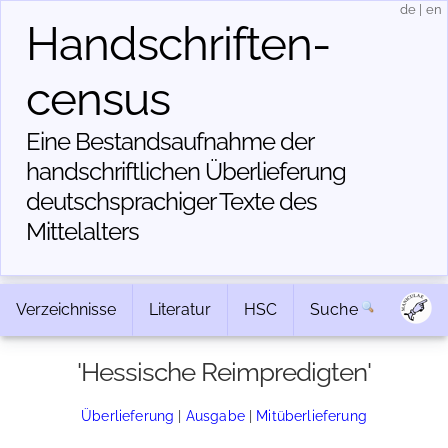
de
|
en
Handschriften­
census
Eine Bestandsaufnahme der
handschriftlichen Über­lieferung
deutschsprachiger Texte des
Mittelalters
Verzeichnisse
Literatur
HSC
Suche
'Hessische Reimpredigten'
Überlieferung
|
Ausgabe
|
Mitüberlieferung