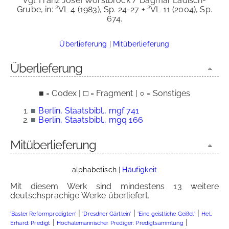
Vgl. Franz Josef Worstbrock / Dagmar Ladisch-
2
2
Grube, in:
VL 4 (1983), Sp. 24-27 +
VL 11 (2004), Sp.
674.
Überlieferung
|
Mitüberlieferung
Überlieferung
■ = Codex | □ = Fragment | ○ = Sonstiges
■
Berlin, Staatsbibl., mgf 741
■
Berlin, Staatsbibl., mgq 166
Mitüberlieferung
alphabetisch
|
Häufigkeit
Mit diesem Werk sind mindestens 13 weitere
deutschsprachige Werke überliefert.
|
|
|
'Basler Reformpredigten'
'Dresdner Gärtlein'
'Eine geistliche Geißel'
Hel,
|
|
Erhard: Predigt
Hochalemannischer Prediger: Predigtsammlung