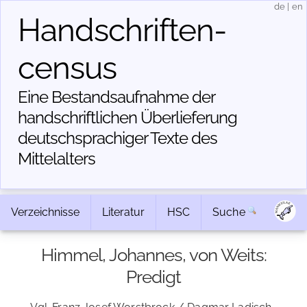
de
|
en
Handschriften­
census
Eine Bestandsaufnahme der
handschriftlichen Über­lieferung
deutschsprachiger Texte des
Mittelalters
Verzeichnisse
Literatur
HSC
Suche
Himmel, Johannes, von Weits:
Predigt