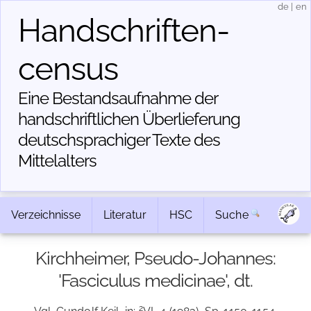
de
|
en
Handschriften­
census
Eine Bestandsaufnahme der
handschriftlichen Über­lieferung
deutschsprachiger Texte des
Mittelalters
Verzeichnisse
Literatur
HSC
Suche
Kirchheimer, Pseudo-Johannes:
'Fasciculus medicinae', dt.
2