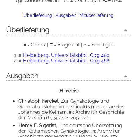
Vgl. Gundolf Keil, in:
VL 4 (1983), Sp. 1150-1154.
Überlieferung
|
Ausgaben
|
Mitüberlieferung
Überlieferung
■ = Codex | □ = Fragment | ○ = Sonstiges
■
Heidelberg, Universitätsbibl., Cpg 480
■
Heidelberg, Universitätsbibl., Cpg 488
Ausgaben
(Hinweis)
Christoph Ferckel
, Zur Gynäkologie und
Generationslehre im Fasciculus medicinae des
Johannes de Ketham, in: Archiv für Geschichte
der Medizin 6 (1912), S. 205-222.
Henry E. Sigerist
, Eine deutsche Übersetzung
der Kethamschen Gynäkologie, in: Archiv für
Geschichte der Medizin 14 (1923), S. 169-178.