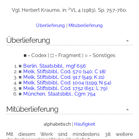
2
Vgl. Herbert Kraume, in:
VL 4 (1983), Sp. 757-760.
Überlieferung
|
Mitüberlieferung
Überlieferung
■ = Codex | □ = Fragment | ○ = Sonstiges
■
Berlin, Staatsbibl., mgf 656
■
Melk, Stiftsbibl., Cod. 570 (140; C 18)
■
Melk, Stiftsbibl., Cod. 917 (549; K 21)
■
Melk, Stiftsbibl., Cod. 1004 (1199; N 54)
■
Melk, Stiftsbibl., Cod. 1752 (651; L 79)
■
München, Staatsbibl., Cgm 754
Mitüberlieferung
alphabetisch
|
Häufigkeit
Mit diesem Werk sind mindestens 38 weitere