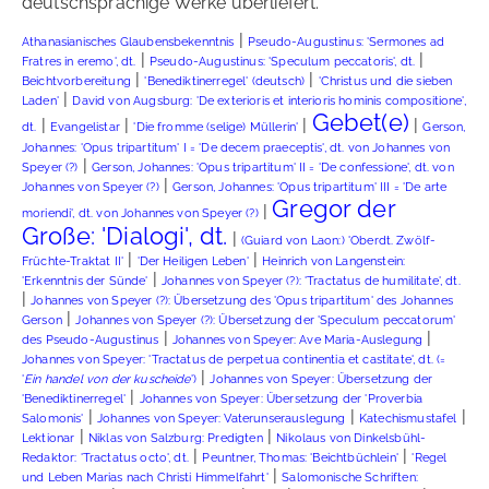
deutschsprachige Werke überliefert.
|
Athanasianisches Glaubensbekenntnis
Pseudo-Augustinus: 'Sermones ad
|
|
Fratres in eremo', dt.
Pseudo-Augustinus: 'Speculum peccatoris', dt.
|
|
Beichtvorbereitung
'Benediktinerregel' (deutsch)
'Christus und die sieben
|
Laden'
David von Augsburg: 'De exterioris et interioris hominis compositione',
Gebet(e)
|
|
|
|
dt.
Evangelistar
'Die fromme (selige) Müllerin'
Gerson,
Johannes: 'Opus tripartitum' I = 'De decem praeceptis', dt. von Johannes von
|
Speyer (?)
Gerson, Johannes: 'Opus tripartitum' II = 'De confessione', dt. von
|
Johannes von Speyer (?)
Gerson, Johannes: 'Opus tripartitum' III = 'De arte
Gregor der
|
moriendi', dt. von Johannes von Speyer (?)
Große: 'Dialogi', dt.
|
(Guiard von Laon:) 'Oberdt. Zwölf-
|
|
Früchte-Traktat II'
'Der Heiligen Leben'
Heinrich von Langenstein:
|
'Erkenntnis der Sünde'
Johannes von Speyer (?): 'Tractatus de humilitate', dt.
|
Johannes von Speyer (?): Übersetzung des 'Opus tripartitum' des Johannes
|
Gerson
Johannes von Speyer (?): Übersetzung der 'Speculum peccatorum'
|
|
des Pseudo-Augustinus
Johannes von Speyer: Ave Maria-Auslegung
Johannes von Speyer: 'Tractatus de perpetua continentia et castitate', dt. (=
|
'
Ein handel von der kuscheide
')
Johannes von Speyer: Übersetzung der
|
'Benediktinerregel'
Johannes von Speyer: Übersetzung der 'Proverbia
|
|
|
Salomonis'
Johannes von Speyer: Vaterunserauslegung
Katechismustafel
|
|
Lektionar
Niklas von Salzburg: Predigten
Nikolaus von Dinkelsbühl-
|
|
Redaktor: 'Tractatus octo', dt.
Peuntner, Thomas: 'Beichtbüchlein'
'Regel
|
und Leben Marias nach Christi Himmelfahrt'
Salomonische Schriften: