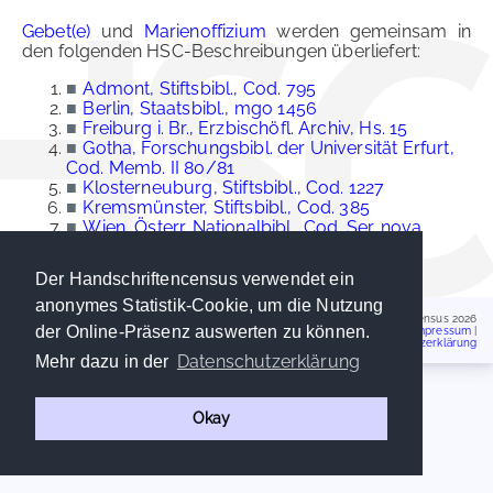
Gebet(e)
und
Marienoffizium
werden gemeinsam in
den folgenden HSC-Beschreibungen überliefert:
■
Admont, Stiftsbibl., Cod. 795
■
Berlin, Staatsbibl., mgo 1456
■
Freiburg i. Br., Erzbischöfl. Archiv, Hs. 15
■
Gotha, Forschungsbibl. der Universität Erfurt,
Cod. Memb. II 80/81
■
Klosterneuburg, Stiftsbibl., Cod. 1227
■
Kremsmünster, Stiftsbibl., Cod. 385
■
Wien, Österr. Nationalbibl., Cod. Ser. nova
13236
Der Handschriftencensus verwendet ein
anonymes Statistik-Cookie, um die Nutzung
Handschriftencensus 2026
der Online-Präsenz auswerten zu können.
Impressum
|
Datenschutzerklärung
Datenschutzerklärung
Mehr dazu in der
Okay