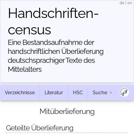
de
|
en
Handschriften­
census
Eine Bestandsaufnahme der
handschriftlichen Über­lieferung
deutschsprachiger Texte des
Mittelalters
Verzeichnisse
Literatur
HSC
Suche
Mitüberlieferung
Geteilte Überlieferung