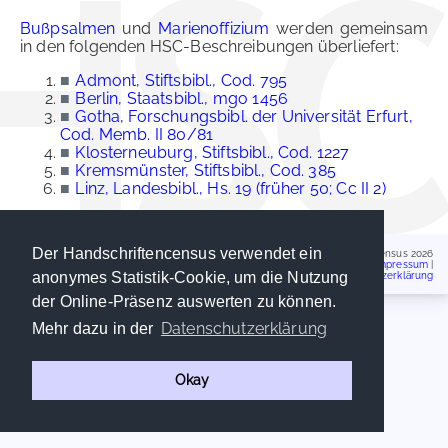
Bußpsalmen
und
Marienoffizium
werden gemeinsam
in den folgenden HSC-Beschreibungen überliefert:
■
Admont, Stiftsbibl., Cod. 795
■
Berlin, Staatsbibl., mgo 1456
■
Gotha, Forschungsbibl. der Universität Erfurt,
Cod. Memb. II 80/81
■
Klosterneuburg, Stiftsbibl., Cod. 1227
■
Kremsmünster, Stiftsbibl., Cod. 385
■
Linz, Landesbibl., Hs. 19 (früher 50; Cc II 2)
Der Handschriftencensus verwendet ein
Handschriftencensus 2026
Impressum
|
anonymes Statistik-Cookie, um die Nutzung
Datenschutzerklärung
der Online-Präsenz auswerten zu können.
Datenschutzerklärung
Mehr dazu in der
Okay