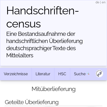
de
|
en
Handschriften­
census
Eine Bestandsaufnahme der
handschriftlichen Über­lieferung
deutschsprachiger Texte des
Mittelalters
Verzeichnisse
Literatur
HSC
Suche
Mitüberlieferung
Geteilte Überlieferung