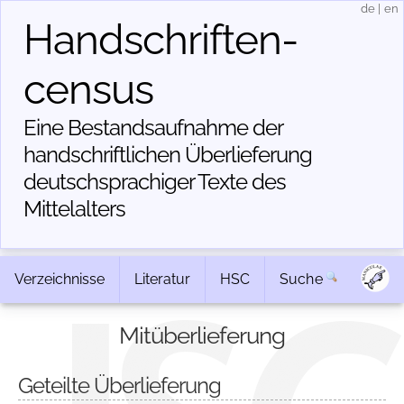
de
|
en
Handschriften­
census
Eine Bestandsaufnahme der
handschriftlichen Über­lieferung
deutschsprachiger Texte des
Mittelalters
Verzeichnisse
Literatur
HSC
Suche
Mitüberlieferung
Geteilte Überlieferung