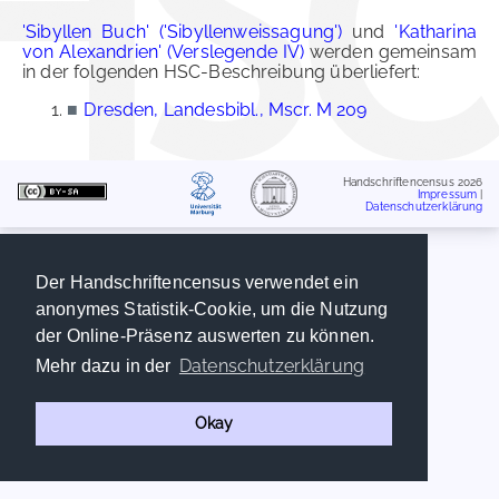
'Sibyllen Buch' ('Sibyllenweissagung')
und
'Katharina
von Alexandrien' (Verslegende IV)
werden gemeinsam
in der folgenden HSC-Beschreibung überliefert:
■
Dresden, Landesbibl., Mscr. M 209
Handschriftencensus 2026
Impressum
|
Datenschutzerklärung
Der Handschriftencensus verwendet ein
anonymes Statistik-Cookie, um die Nutzung
der Online-Präsenz auswerten zu können.
Datenschutzerklärung
Mehr dazu in der
Okay