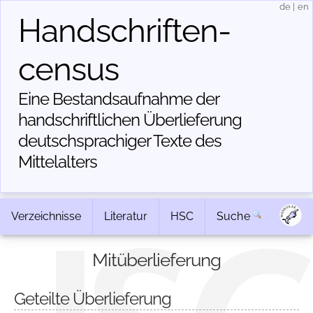
de
|
en
Handschriften­
census
Eine Bestandsaufnahme der
handschriftlichen Über­lieferung
deutschsprachiger Texte des
Mittelalters
Verzeichnisse
Literatur
HSC
Suche
Mitüberlieferung
Geteilte Überlieferung