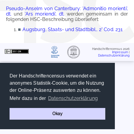
Pseudo-Anselm von Canterbury: 'Admonitio morienti',
dt.
und
'Ars moriendi', dt.
werden gemeinsam in der
folgenden HSC-Beschreibung überliefert:
■
Augsburg, Staats- und Stadtbibl., 2° Cod. 231
Handschriftencensus 2026
Impressum
|
Datenschutzerklärung
Der Handschriftencensus verwendet ein
anonymes Statistik-Cookie, um die Nutzung
der Online-Präsenz auswerten zu können.
Datenschutzerklärung
Mehr dazu in der
Okay