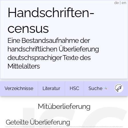
de
|
en
Handschriften­
census
Eine Bestandsaufnahme der
handschriftlichen Über­lieferung
deutschsprachiger Texte des
Mittelalters
Verzeichnisse
Literatur
HSC
Suche
Mitüberlieferung
Geteilte Überlieferung