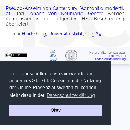
Pseudo-Anselm von Canterbury: 'Admonitio morienti',
dt.
und
Johann von Neumarkt: Gebete
werden
gemeinsam in der folgenden HSC-Beschreibung
überliefert:
■
Heidelberg, Universitätsbibl., Cpg 69
Handschriftencensus 2026
Impressum
|
Datenschutzerklärung
Der Handschriftencensus verwendet ein
anonymes Statistik-Cookie, um die Nutzung
der Online-Präsenz auswerten zu können.
Datenschutzerklärung
Mehr dazu in der
Okay