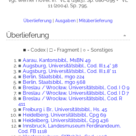
Vgl. Werner Höver, in:
VL 4 (1983), Sp. 686-695 +
VL
11 (2004), Sp. 795.
Überlieferung
|
Ausgaben
|
Mitüberlieferung
Überlieferung
■ = Codex | □ = Fragment | ○ = Sonstiges
■
Aarau, Kantonsbibl., MsBN 49
■
Augsburg, Universitätsbibl., Cod. III.1.4° 38
■
Augsburg, Universitätsbibl., Cod. III.1.8° 11
■
Berlin, Staatsbibl., mgo 224
■
Berlin, Staatsbibl., mgo 568
■
Breslau / Wrocław, Universitätsbibl., Cod. I O 9
■
Breslau / Wrocław, Universitätsbibl., Cod. I D 7
■
Breslau / Wrocław, Universitätsbibl., Cod. R
411
■
Freiburg i. Br., Universitätsbibl., Hs. 45
■
Heidelberg, Universitätsbibl., Cpg 69
■
Heidelberg, Universitätsbibl., Cpg 436
■
Innsbruck, Landesmuseum Ferdinandeum,
Cod. FB 1118