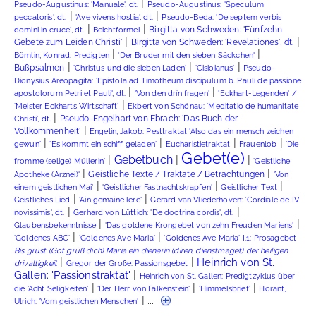
|
Pseudo-Augustinus: 'Manuale', dt.
Pseudo-Augustinus: 'Speculum
|
|
peccatoris', dt.
'Ave vivens hostia', dt.
Pseudo-Beda: 'De septem verbis
|
|
Birgitta von Schweden: 'Fünfzehn
domini in cruce', dt.
Beichtformel
|
|
Gebete zum Leiden Christi'
Birgitta von Schweden: 'Revelationes', dt.
|
|
Bömlin, Konrad: Predigten
'Der Bruder mit den sieben Säckchen'
|
|
|
Bußpsalmen
'Christus und die sieben Laden'
'Cisioianus'
Pseudo-
Dionysius Areopagita: 'Epistola ad Timotheum discipulum b. Pauli de passione
|
|
apostolorum Petri et Pauli', dt.
'Von den drîn fragen'
'Eckhart-Legenden' /
|
'Meister Eckharts Wirtschaft'
Ekbert von Schönau: 'Meditatio de humanitate
|
Pseudo-Engelhart von Ebrach: 'Das Buch der
Christi', dt.
|
Vollkommenheit'
Engelin, Jakob: Pesttraktat 'Also das ein mensch zeichen
|
|
|
|
gewun'
'Es kommt ein schiff geladen'
Eucharistietraktat
Frauenlob
'Die
Gebet(e)
|
Gebetbuch
|
|
fromme (selige) Müllerin'
'Geistliche
|
|
Geistliche Texte / Traktate / Betrachtungen
Apotheke (Arznei)'
'Von
|
|
|
einem geistlichen Mai'
'Geistlicher Fastnachtskrapfen'
Geistlicher Text
|
|
Geistliches Lied
'Ain gemaine lere'
Gerard van Vliederhoven: 'Cordiale de IV
|
|
novissimis', dt.
Gerhard von Lüttich: 'De doctrina cordis', dt.
|
|
Glaubensbekenntnisse
'Das goldene Krongebet von zehn Freuden Mariens'
|
|
'Goldenes ABC'
'Goldenes Ave Maria'
'Goldenes Ave Maria' I.1: Prosagebet
Bis grüst (Got grüß dich) Maria ein dienerin (diren, dienstmaget) der heiligen
|
|
Heinrich von St.
drivaltigkeit
Gregor der Große: Passionsgebet
|
Gallen: 'Passionstraktat'
Heinrich von St. Gallen: Predigtzyklus über
|
|
|
die 'Acht Seligkeiten'
'Der Herr von Falkenstein'
'Himmelsbrief'
Horant,
| ...
Ulrich: 'Vom geistlichen Menschen'