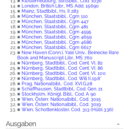
■
Klosterneuburg, Stiftsbibl., Cod. 1036
■
London, British Libr., MS Add. 15690
■
Mainz, Stadtbibl., Hs. II 283
■
München, Staatsbibl., Cgm 110
■
München, Staatsbibl., Cgm 447
■
München, Staatsbibl., Cgm 481
■
München, Staatsbibl., Cgm 4595
■
München, Staatsbibl., Cgm 4659
■
München, Staatsbibl., Cgm 4686
■
München, Staatsbibl., Cgm 6617
■
New Haven (Conn.), Yale Univ., Beinecke Rare
Book and Manuscript Libr., MS 760
■
Nürnberg, Stadtbibl., Cod. Cent. VI, 82
■
Nürnberg, Stadtbibl., Cod. Cent. VI, 86
■
Nürnberg, Stadtbibl., Cod. Cent. VI, 100
■
Nürnberg, Stadtbibl., Cod. Will II,19.8°
■
Prag, Nationalbibl., Cod. XVI.G.28
■
Schaffhausen, Stadtbibl., Cod. Gen. 21
■
Stockholm, Königl. Bibl., Cod. A 90
■
Wien, Österr. Nationalbibl., Cod. 3015
■
Wien, Österr. Nationalbibl., Cod. 3019
■
Wien, Schottenkloster, Cod. 313 (Hübl 336)
Ausgaben