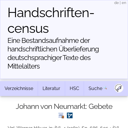
de
|
en
Handschriften­
census
Eine Bestandsaufnahme der
handschriftlichen Über­lieferung
deutschsprachiger Texte des
Mittelalters
Verzeichnisse
Literatur
HSC
Suche
Johann von Neumarkt: Gebete
2
2