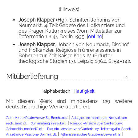
(Hinweis)
Joseph Klapper
(Hg.), Schriften Johanns von
Neumarkt, 4. Teil: Gebete des Hofkanzlers und
des Prager Kulturkreises (Vom Mittelalter zur
Reformation 6,4), Berlin 1935. [
online
]
Joseph Klapper
, Johann von Neumarkt, Bischof
und Hofkanzler. Religiöse Frührenaissance in
Böhmen zur Zeit Kaiser Karls IV. (Erfurter
theologische Studien 17), Leipzig 1964, S. 54–142.
Mitüberlieferung
alphabetisch
|
Häufigkeit
Mit diesem Werk sind mindestens 129 weitere
deutschsprachige Werke überliefert.
|
'Acht Verse (Psalmverse) St. Bernhards'
Adalger: 'Admonitio ad Nonsuidam
|
|
reclusam', dt.
'Ain anefang in ewikeit'
Pseudo-Anselm von Canterbury:
|
'Admonitio morienti', dt.
Pseudo-Anselm von Canterbury: 'Interrogatio Sancti
|
|
Anselmi de Passione Domini', dt.
Athanasianisches Glaubensbekenntnis