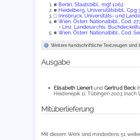
■
Berlin, Staatsbibl., mgf 1062
■
Heidelberg, Universitätsbibl., Cpg 
□
Innsbruck, Universitäts- und Landes
■
Wien, Österr. Nationalbibl., Cod. 27
+
Linz, Landesarchiv, Buchdeckelfu
■
Wien, Österr. Nationalbibl., Cod. S
Weitere handschriftliche Textzeugen sind b
Ausgabe
Elisabeth Lienert
und
Gertrud Beck
(
Heldenepik 1), Tübingen 2003 (nach Wie
Mitüberlieferung
Mit diesem Werk sind mindestens 51 weite