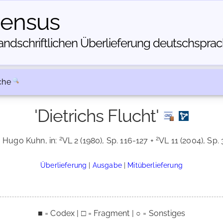
census
dschriftlichen Über­lieferung deutschsprachi
che
'Dietrichs Flucht'
2
2
. Hugo Kuhn, in:
VL 2 (1980), Sp. 116-127 +
VL 11 (2004), Sp. 
Überlieferung
|
Ausgabe
|
Mitüberlieferung
■ = Codex | □ = Fragment | ○ = Sonstiges