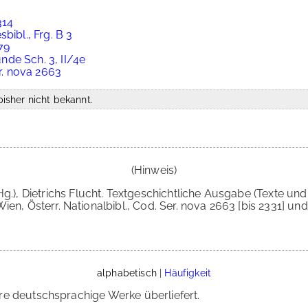
314
bibl., Frg. B 3
79
nde Sch. 3, II/4e
er. nova 2663
isher nicht bekannt.
(Hinweis)
Hg.), Dietrichs Flucht. Textgeschichtliche Ausgabe (Texte u
n, Österr. Nationalbibl., Cod. Ser. nova 2663 [bis 2331] und B
alphabetisch
|
Häufigkeit
re deutschsprachige Werke überliefert.