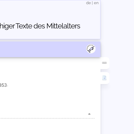
de
|
en
ger Texte des Mittelalters
353.