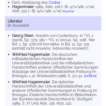
Farb-Abbildung des
Codex
Hagenmaier
1989
, Abb. 118 [= Bl. 47v/48r, s/w]
,
Abb. 222 [= Bl. 97v/98r, s/w]
[
Quelle
]
Literatur
(in Auswahl)
2
Georg Steer
, Anselm von Canterbury, in:
VL 1
2
(1978), Sp. 375-381 +
VL 11 (2004), Sp. 118f., hier
Bd. 1, Sp. 378 mit Korrektur in Bd. 11, Sp. 119
(enthält nicht Anselms 'Admonitio morienti').
Winfried Hagenmaier
, Die deutschen
mittelalterlichen Handschriften der
Universitätsbibliothek und die mittelalterlichen
Handschriften anderer öffentlicher Sammlungen
(Kataloge der Universitätsbibliothek Freiburg im
Breisgau 1,4), Wiesbaden 1988, S. 30-32. [
online
]
Winfried Hagenmaier
, Die datierten
Handschriften der Universitätsbibliothek und
anderer öffentlicher Sammlungen in Freiburg im
Breisgau (Datierte Handschriften in Bibliotheken
der Bundesrepublik Deutschland II), Stuttgart
1989, S. 7f. Und Abb. 118, Abb. 222.