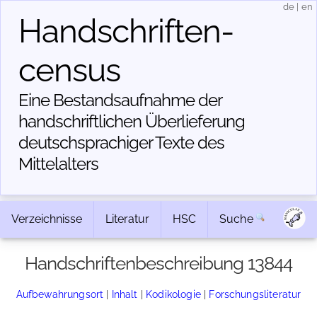
de
|
en
Handschriften­
census
Eine Bestandsaufnahme der
handschriftlichen Über­lieferung
deutschsprachiger Texte des
Mittelalters
Verzeichnisse
Literatur
HSC
Suche
Handschriftenbeschreibung 13844
Aufbewahrungsort
|
Inhalt
|
Kodikologie
|
Forschungsliteratur