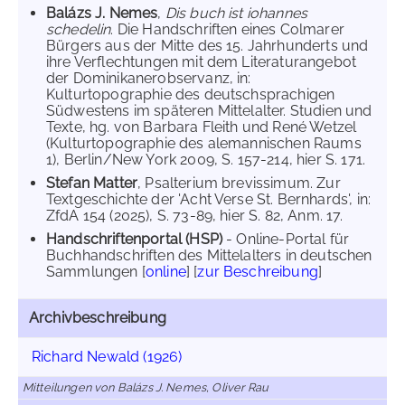
Balázs J. Nemes
,
Dis buch ist iohannes
schedelin
. Die Handschriften eines Colmarer
Bürgers aus der Mitte des 15. Jahrhunderts und
ihre Verflechtungen mit dem Literaturangebot
der Dominikanerobservanz, in:
Kulturtopographie des deutschsprachigen
Südwestens im späteren Mittelalter. Studien und
Texte, hg. von Barbara Fleith und René Wetzel
(Kulturtopographie des alemannischen Raums
1), Berlin/New York 2009, S. 157-214, hier S. 171.
Stefan Matter
, Psalterium brevissimum. Zur
Textgeschichte der 'Acht Verse St. Bernhards', in:
ZfdA 154 (2025), S. 73-89, hier S. 82, Anm. 17.
Handschriftenportal (HSP)
- Online-Portal für
Buchhandschriften des Mittelalters in deutschen
Sammlungen [
online
] [
zur Beschreibung
]
Archivbeschreibung
Richard Newald (1926)
Mitteilungen von Balázs J. Nemes, Oliver Rau