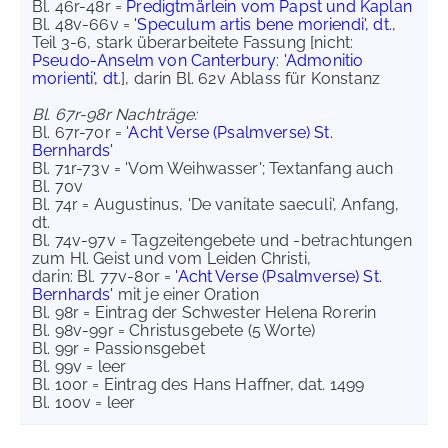
Bl. 46r-48r =
Predigtmärlein vom Papst und Kaplan
Bl. 48v-66v =
'Speculum artis bene moriendi', dt.
,
Teil 3-6, stark überarbeitete Fassung [nicht:
Pseudo-Anselm von Canterbury
:
'Admonitio
morienti', dt.
], darin Bl. 62v Ablass für Konstanz
Bl. 67r-98r Nachträge:
Bl. 67r-70r =
'Acht Verse (Psalmverse) St.
Bernhards'
Bl. 71r-73v = 'Vom Weihwasser'; Textanfang auch
Bl. 70v
Bl. 74r = Augustinus, 'De vanitate saeculi', Anfang,
dt.
Bl. 74v-97v = Tagzeitengebete und -betrachtungen
zum Hl. Geist und vom Leiden Christi,
darin: Bl. 77v-80r =
'Acht Verse (Psalmverse) St.
Bernhards'
mit je einer Oration
Bl. 98r = Eintrag der Schwester Helena Rorerin
Bl. 98v-99r = Christusgebete (5 Worte)
Bl. 99r = Passionsgebet
Bl. 99v = leer
Bl. 100r = Eintrag des Hans Haffner, dat. 1499
Bl. 100v = leer