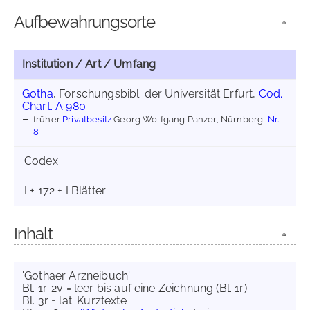
Aufbewahrungsorte
Institution / Art / Umfang
Gotha
, Forschungsbibl. der Universität Erfurt,
Cod.
Chart. A 980
früher
Privatbesitz
Georg Wolfgang Panzer, Nürnberg,
Nr.
8
Codex
I + 172 + I Blätter
Inhalt
'Gothaer Arzneibuch'
Bl. 1r-2v = leer bis auf eine Zeichnung (Bl. 1r)
Bl. 3r = lat. Kurztexte