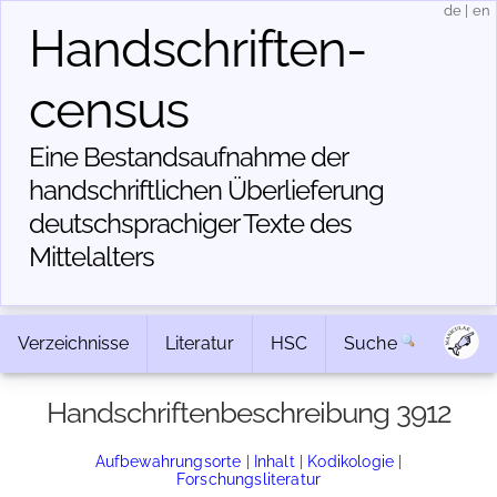
de
|
en
Handschriften­
census
Eine Bestandsaufnahme der
handschriftlichen Über­lieferung
deutschsprachiger Texte des
Mittelalters
Verzeichnisse
Literatur
HSC
Suche
Handschriftenbeschreibung 3912
Aufbewahrungsorte
|
Inhalt
|
Kodikologie
|
Forschungsliteratur