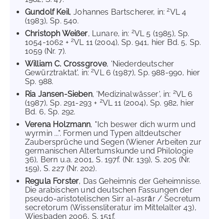
2
Gundolf Keil
, Johannes Bartscherer, in:
VL 4
(1983), Sp. 540.
2
Christoph Weißer
, Lunare, in:
VL 5 (1985), Sp.
2
1054-1062 +
VL 11 (2004), Sp. 941, hier Bd. 5, Sp.
1059 (Nr. 7).
William C. Crossgrove
, 'Niederdeutscher
2
Gewürztraktat', in:
VL 6 (1987), Sp. 988-990, hier
Sp. 988.
2
Ria Jansen-Sieben
, 'Medizinalwässer', in:
VL 6
2
(1987), Sp. 291-293 +
VL 11 (2004), Sp. 982, hier
Bd. 6, Sp. 292.
Verena Holzmann
, "Ich beswer dich wurm und
wyrmin ...". Formen und Typen altdeutscher
Zaubersprüche und Segen (Wiener Arbeiten zur
germanischen Altertumskunde und Philologie
36), Bern u.a. 2001, S. 197f. (Nr. 139), S. 205 (Nr.
159), S. 227 (Nr. 202).
Regula Forster
, Das Geheimnis der Geheimnisse.
Die arabischen und deutschen Fassungen der
pseudo-aristotelischen Sirr al-asrār / Secretum
secretorum (Wissensliteratur im Mittelalter 43),
Wiesbaden 2006, S. 151f.