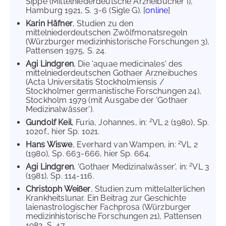
Sippe (Mittelniederdeutsche Arzneibücher I),
Hamburg 1921, S. 3-6 (Sigle G). [
online
]
Karin Häfner
, Studien zu den
mittelniederdeutschen Zwölfmonatsregeln
(Würzburger medizinhistorische Forschungen 3),
Pattensen 1975, S. 24.
Agi Lindgren
, Die 'aquae medicinales' des
mittelniederdeutschen Gothaer Arzneibuches
(Acta Universitatis Stockholmiensis /
Stockholmer germanistische Forschungen 24),
Stockholm 1979 (mit Ausgabe der 'Gothaer
Medizinalwässer').
2
Gundolf Keil
, Furia, Johannes, in:
VL 2 (1980), Sp.
1020f., hier Sp. 1021.
2
Hans Wiswe
, Everhard van Wampen, in:
VL 2
(1980), Sp. 663-666, hier Sp. 664.
2
Agi Lindgren
, 'Gothaer Medizinalwässer', in:
VL 3
(1981), Sp. 114-116.
Christoph Weißer
, Studien zum mittelalterlichen
Krankheitslunar. Ein Beitrag zur Geschichte
laienastrologischer Fachprosa (Würzburger
medizinhistorische Forschungen 21), Pattensen
1982, S. 47.