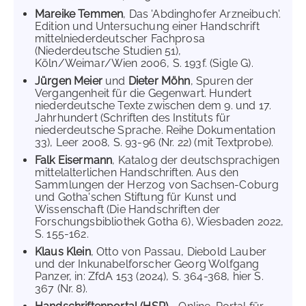
Mareike Temmen
, Das 'Abdinghofer Arzneibuch'.
Edition und Untersuchung einer Handschrift
mittelniederdeutscher Fachprosa
(Niederdeutsche Studien 51),
Köln/Weimar/Wien 2006, S. 193f. (Sigle G).
Jürgen Meier
und
Dieter Möhn
, Spuren der
Vergangenheit für die Gegenwart. Hundert
niederdeutsche Texte zwischen dem 9. und 17.
Jahrhundert (Schriften des Instituts für
niederdeutsche Sprache. Reihe Dokumentation
33), Leer 2008, S. 93-96 (Nr. 22) (mit Textprobe).
Falk Eisermann
, Katalog der deutschsprachigen
mittelalterlichen Handschriften. Aus den
Sammlungen der Herzog von Sachsen-Coburg
und Gotha'schen Stiftung für Kunst und
Wissenschaft (Die Handschriften der
Forschungsbibliothek Gotha 6), Wiesbaden 2022,
S. 155-162.
Klaus Klein
, Otto von Passau, Diebold Lauber
und der Inkunabelforscher Georg Wolfgang
Panzer, in: ZfdA 153 (2024), S. 364-368, hier S.
367 (Nr. 8).