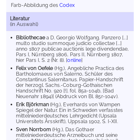
Farb-Abbildung des
Codex
Literatur
(in Auswahl)
Bibliothecae
a D. Georgio Wolfgang. Panzero [...]
multo studio summoque judicio collectae [...]
anno 1807 publicae auctionis lege divendendae,
Pars I, Nürnberg 1806, Pars II, Nürnberg 1807,
hier Pars I, S. 2 (Nr. 8). [
online
]
Felix von Oefele
(Hg.), Angebliche Practica des
Bartholomaeus von Salerno, Schüler des
Constantinus Salernitanus. Papier-Handschrift
der herzogl. Sachs.-Coburg-Gothaischen
Handschrift No. 920 [!]. fol. 85a-104b, [Bad
Neuenahr 1894)] (Abdruck von Bl. 85r-104v).
Erik Björkman
(Hg.), Everhards von Wampen
Spiegel der Natur. Ein in Schweden verfasstes
mittelniederdeutsches Lehrgedicht (Upsala
Universitets Årsskrift), Uppsala 1902, S. I-XII.
Sven Norrbom
(Hg.), Das Gothaer
mittelniederdeutsche Arzneibuch und seine