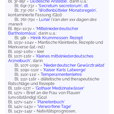
Bl. 3r-85r =
'Düdesche Arstedie'
, darin u.a.:
Bl. 69r-73r =
'Secretum secretorum', dt.
Bl. 73r-76r =
'Wolfenbütteler Monatsregeln'
,
kontaminierte Fassung (G[o])
Bl. 76r-79v =
Lunar
(
Van den xxx dagen des
manen
)
Bl. 85v-103v =
'Mittelniederdeutscher
Bartholomäus'
, darin u.a.:
Bl. 98r =
Hinrik Krummessen: Rezept
Bl. 103v-104v = Mantische Kleintexte, Rezepte und
Merkverse (lat.-nd.)
Bl. 105r-106v = leer
Bl. 107r-116r =
'Kleines mittelniederdeutsches
Arzneibuch'
, darin:
Bl. 107r-109v =
'Niederdeutscher Gewürztraktat'
Bl. 109v-110r =
'Kaiser Karls Latwerge'
Bl. 110r-111r =
Temperamentenlehre
Bl. 111r-116r = diätetische und therapeutische
Ratschläge und Rezepte
Bl. 116r-127r =
'Gothaer Medizinalwässer'
Bl. 127v = Brief an die Frau von Plauen'
[unvollständig] (Go2)
Bl. 127v-142v =
'Planetenbuch'
Bl. 142v-143v =
'Verworfene Tage'
Bl. 143v-145r = Nativitätsprognosen,