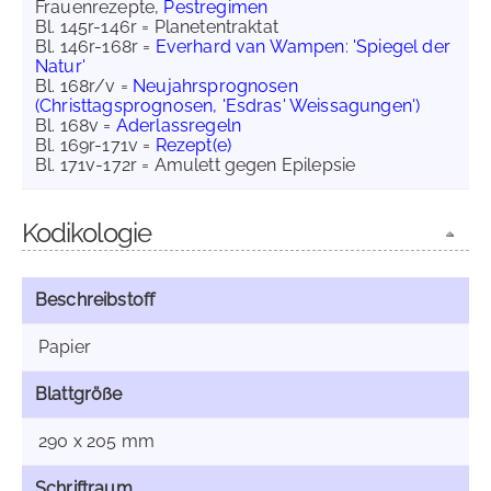
Frauenrezepte,
Pestregimen
Bl. 145r-146r = Planetentraktat
Bl. 146r-168r =
Everhard van Wampen
:
'Spiegel der
Natur'
Bl. 168r/v =
Neujahrsprognosen
(Christtagsprognosen, 'Esdras' Weissagungen')
Bl. 168v =
Aderlassregeln
Bl. 169r-171v =
Rezept(e)
Bl. 171v-172r = Amulett gegen Epilepsie
Kodikologie
Beschreibstoff
Papier
Blattgröße
290 x 205 mm
Schriftraum