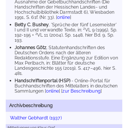
Ausnahme der Gebetbuchhandschriften (Die
Handschriften der Hessischen Landes- und
Hochschulbibliothek Darmstadt 6), Wiesbaden
1991, S. 61f. (Nr. 33). [
online
]
Betty C. Bushey
, 'Sprüche der fünf Lesemeister'
2
I und II und verwandte Texte, in:
VL 9 (1995), Sp.
2
192-195 +
VL 11 (2004), Sp. 1448, hier Bd. 9, Sp.
193.
Johannes Götz
, Statutenhandschriften des
Deutschen Ordens nach der älteren
Redaktionsstufe. Eine Ergänzung zur Edition von
Max Perlbach, in: Blätter für deutsche
Landesgeschichte 155 (2019), S. 417–496, hier S.
481.
Handschriftenportal (HSP)
- Online-Portal für
Buchhandschriften des Mittelalters in deutschen
Sammlungen [
online
] [
zur Beschreibung
]
Archivbeschreibung
Walther Gebhardt (1937)
Mitteilungen von Klaus Graf