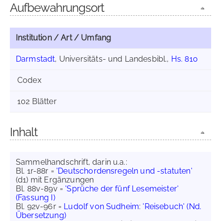
Aufbewahrungsort
Institution / Art / Umfang
Darmstadt
, Universitäts- und Landesbibl.,
Hs. 810
Codex
102 Blätter
Inhalt
Sammelhandschrift, darin u.a.:
Bl. 1r-88r =
'Deutschordensregeln und -statuten'
(d1) mit Ergänzungen
Bl. 88v-89v =
'Sprüche der fünf Lesemeister'
(Fassung I)
Bl. 92v-96r =
Ludolf von Sudheim
:
'Reisebuch' (Nd.
Übersetzung)