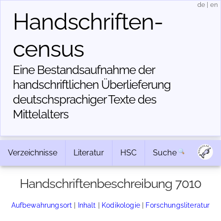
de
|
en
Handschriften­
census
Eine Bestandsaufnahme der
handschriftlichen Über­lieferung
deutschsprachiger Texte des
Mittelalters
Verzeichnisse
Literatur
HSC
Suche
Handschriftenbeschreibung 7010
Aufbewahrungsort
|
Inhalt
|
Kodikologie
|
Forschungsliteratur