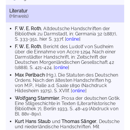
Literatur
(Hinweis)
F. W. E. Roth
, Altdeutsche Handschriften der
Bibliothek zu Darmstadt, in: Germania 32 (1887),
S. 333-351, hier S. 337f. [
online
]
F. W. E. Roth
, Bericht des Ludolf von Sudheim
über die Einnahme von Accre 1294. Nach einer
Darmstädter Handschrift, in: Zeitschrift der
Deutschen Morgenländischen Gesellschaft 42
(1888), S. 421-424. [
online
]
Max Perlbach
(Hg.), Die Statuten des Deutschen
Ordens. Nach den ältesten Handschriften hg.
von M.P., Halle a.d. Saale 1890 (Nachdruck
Hildesheim 1975), S. XVIIf. [
online
]
Wolfgang Stammler
, Prosa der deutschen Gotik.
Eine Stilgeschichte in Texten (Literarhistorische
Bibliothek 7), Berlin 1933, S. 48-49 (Abdruck von
Bl. 88v-89v).
Kurt Hans Staub
und
Thomas Sänger
, Deutsche
und niederländische Handschriften. Mit