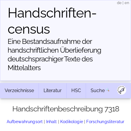
de
|
en
Handschriften­
census
Eine Bestandsaufnahme der
handschriftlichen Über­lieferung
deutschsprachiger Texte des
Mittelalters
Verzeichnisse
Literatur
HSC
Suche
Handschriftenbeschreibung 7318
Aufbewahrungsort
|
Inhalt
|
Kodikologie
|
Forschungsliteratur