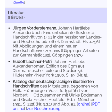
[
Quelle
]
Literatur
(Hinweis)
Jürgen Vorderstemann
, Johann Hartliebs
Alexanderbuch. Eine unbekannte illustrierte
Handschrift von 1461 in der hessischen Landes-
und Hochschulbibliothek Darmstadt [Hs. 4256].
Mit Abbildungen und einem neuen
Handschriftenverzeichnis (Göppinger Arbeiten
zur Germanistik 182), Göppingen 1976.
Rudolf Lechner-Petri
, Johann Hartliebs
Alexanderroman. Edition des Cgm 581
(Germanistische Texte und Studien 9),
Hildesheim/New York 1980, S. 19* (Nr. 5).
Katalog der deutschsprachigen illustrierten
Handschriften
des Mittelalters, begonnen von
Hella Frühmorgen-Voss, fortgeführt von
Norbert H. Ott zusammen mit Ulrike Bodemann
und Gisela Fischer-Heetfeld, Bd. 1, München
1991, S. 112f. (Nr. 3.3.1) und Abb. 51. [
online
] [
PDF
online
] [
zur Beschreibung
]