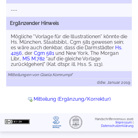
---
Ergänzender Hinweis
Mögliche "Vorlage für die Illustrationen" könnte die
Hs. München, Staatsbibl., Cgm 581 gewesen sein;
es wäre auch denkbar, dass die Darmstädter
Hs.
4256
, der
Cgm 581
und New York, The Morgan
Libr.,
MS M.782
"auf die gleiche Vorlage
zurück[gehen]" (Kat. dtspr. ill. Hss. S. 113).
Mitteilungen von Gisela Kornrumpf
ddw, Januar 2019
Mitteilung (Ergänzung/Korrektur)
Handschriftencensus 2026
Impressum
|
Datenschutzerklärung