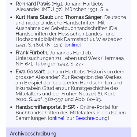
Reinhard Pawis
(Hg.), Johann Hartliebs
'Alexander' (MTU 97), München 1991, S. 8.
Kurt Hans Staub
und
Thomas Sänger
, Deutsche
und niederländische Handschriften. Mit
Ausnahme der Gebetbuchhandschriften (Die
Handschriften der Hessischen Landes- und
Hochschulbibliothek Darmstadt 6), Wiesbaden
1991, S. 160f. (Nr. 114). [
online
]
Frank Fürbeth
, Johannes Hartlieb.
Untersuchungen zu Leben und Werk (Hermaea
N.F. 64), Tübingen 1992, S. 277.
Ewa Gossart
, Johann Hartliebs 'Histori von dem
grossen Alexander'. Zur Rezeption des Werkes
am Beispiel der bebilderten Handschriften und
Inkunabeln (Studien zur Kunstgeschichte des
Mittelalters und der Frühen Neuzeit 6), Korb
2010, S. 40f., 382-397 und Abb. 60-83.
Handschriftenportal (HSP)
- Online-Portal für
Buchhandschriften des Mittelalters in deutschen
Sammlungen [
online
] [
zur Beschreibung
]
Archivbeschreibung