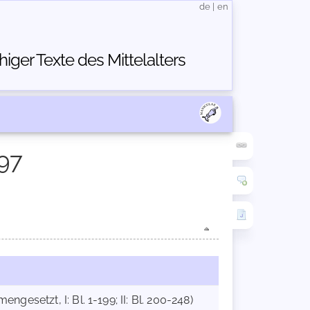
de
|
en
ger Texte des Mittelalters
97
ngesetzt, I: Bl. 1-199; II: Bl. 200-248)