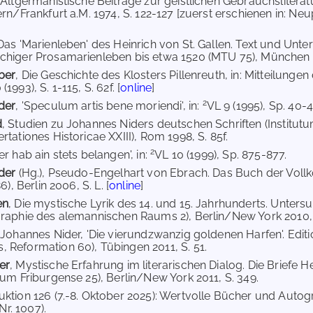
 Altgermanistische Beiträge zur geistlichen Gebrauchslitera
rn/Frankfurt a.M. 1974, S. 122-127 [zuerst erschienen in: Neu
 Das 'Marienleben' des Heinrich von St. Gallen. Text und Unt
higer Prosamarienleben bis etwa 1520 (MTU 75), München 19
ber
, Die Geschichte des Klosters Pillenreuth, in: Mitteilunge
1993), S. 1-115, S. 62f. [
online
]
2
der
, 'Speculum artis bene moriendi', in:
VL 9 (1995), Sp. 40-4
d
, Studien zu Johannes Niders deutschen Schriften (Institu
tationes Historicae XXIII), Rom 1998, S. 85f.
2
er hab ain stets belangen', in:
VL 10 (1999), Sp. 875-877.
ider
(Hg.), Pseudo-Engelhart von Ebrach. Das Buch der Vol
6), Berlin 2006, S. L. [
online
]
en
, Die mystische Lyrik des 14. und 15. Jahrhunderts. Unter
raphie des alemannischen Raums 2), Berlin/New York 2010, S
 Johannes Nider, 'Die vierundzwanzig goldenen Harfen'. Edit
Reformation 60), Tübingen 2011, S. 51.
er
, Mystische Erfahrung im literarischen Dialog. Die Briefe
ium Friburgense 25), Berlin/New York 2011, S. 349.
ktion 126 (7.-8. Oktober 2025): Wertvolle Bücher und Autogr
(Nr. 1007).