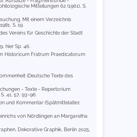
tur. Aufsätze - Fragmentfunde -
philologische Mitteilungen 62 (1961), S.
ersuchung. Mit einem Verzeichnis
81, S. 19.
n des Vereins für Geschichte der Stadt
9, hier Sp. 46.
tum Historicum Fratrum Praedicatorum
lkommenheit (Deutsche Texte des
suchungen - Texte - Repertorium
. 41, 57, 93–96.
ion und Kommentar (Spätmittelalter,
 Heinrichs von Nördlingen an Margaretha
aphen, Dekorative Graphik, Berlin 2025,