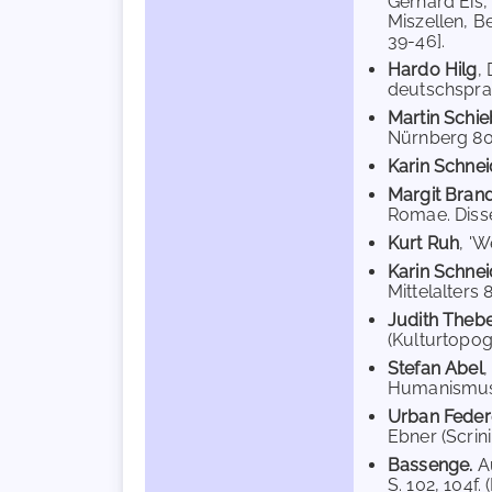
Gerhard Eis,
Miszellen, Be
39-46].
Hardo Hilg
,
deutschsprac
Martin Schie
Nürnberg 80 (
Karin Schnei
Margit Bran
Romae. Disser
Kurt Ruh
, 'W
Karin Schne
Mittelalters 8
Judith Theb
(Kulturtopog
Stefan Abel
,
Humanismus, 
Urban Feder
Ebner (Scrin
Bassenge.
Au
S. 102, 104f. 