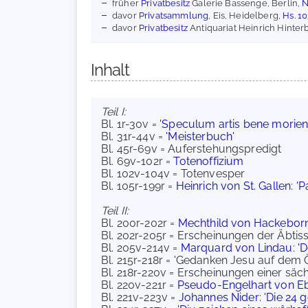
früher
Privatbesitz
Galerie Bassenge, Berlin,
N
davor
Privatsammlung
, Eis, Heidelberg,
Hs. 1
davor
Privatbesitz
Antiquariat Heinrich Hinter
Inhalt
Teil I:
Bl. 1r-30v =
'Speculum artis bene moriend
Bl. 31r-44v =
'Meisterbuch'
Bl. 45r-69v = Auferstehungspredigt
Bl. 69v-102r =
Totenoffizium
Bl. 102v-104v = Totenvesper
Bl. 105r-199r =
Heinrich von St. Gallen
:
'P
Teil II:
Bl. 200r-202r =
Mechthild von Hackebor
Bl. 202r-205r = Erscheinungen der Äbtiss
Bl. 205v-214v =
Marquard von Lindau
:
'
Bl. 215r-218r = 'Gedanken Jesu auf dem 
Bl. 218r-220v = Erscheinungen einer säc
Bl. 220v-221r =
Pseudo-Engelhart von E
Bl. 221v-223v =
Johannes Nider
:
'Die 24 