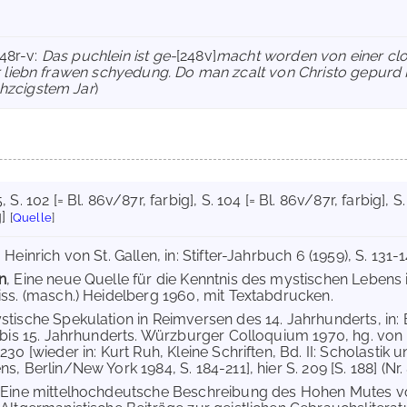
248r-v:
Das puchlein ist ge-
[248v]
macht worden von einer clo
r liebn frawen schyedung. Do man zcalt von Christo gepurd
hzcigstem Jar
)
5
, S. 102 [= Bl. 86v/87r, farbig]
, S. 104 [= Bl. 86v/87r, farbig]
, S
]
[
Quelle
]
, Heinrich von St. Gallen, in: Stifter-Jahrbuch 6 (1959), S. 131-14
n
, Eine neue Quelle für die Kenntnis des mystischen Lebens
iss. (masch.) Heidelberg 1960, mit Textabdrucken.
stische Spekulation in Reimversen des 14. Jahrhunderts, in: 
. bis 15. Jahrhunderts. Würzburger Colloquium 1970, hg. von
230 [wieder in: Kurt Ruh, Kleine Schriften, Bd. II: Scholastik 
s, Berlin/New York 1984, S. 184-211], hier S. 209 [S. 188] (Nr. 
 Eine mittelhochdeutsche Beschreibung des Hohen Mutes vo