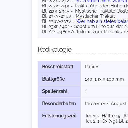
Bl. 224r-227v =
'Diu zeichen eines wârha
Bl. 227v-229r = Traktat über den Hohen 
Bl. 229r-234v = Mystische Traktate (Jostes
Bl. 234v-236v = Mystischer Traktat
Bl. 236v-237v =
'Wer hab ain stetes bela
Bl. 238r-240r = Gebet um Hilfe aus der
Bl. ???-248r = Anleitung zum Rosenkran
Kodikologie
Beschreibstoff
Papier
Blattgröße
140-143 x 100 mm
Spaltenzahl
1
Besonderheiten
Provenienz: Augustin
Entstehungszeit
Teil 1: 2. Hälfte 15. J
Teil 2: 1463 (vgl. Bl. 