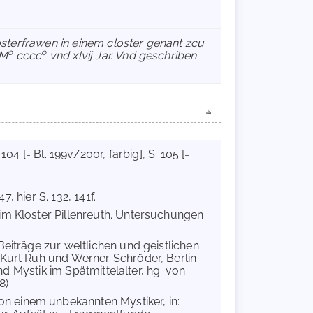
sterfrawen in einem closter genant zcu
o
o
 M
cccc
vnd xlvij Jar. Vnd geschriben
. 104 [= Bl. 199v/200r, farbig]
, S. 105 [=
7, hier S. 132, 141f.
 im Kloster Pillenreuth. Untersuchungen
Beiträge zur weltlichen und geistlichen
 Kurt Ruh und Werner Schröder, Berlin
und Mystik im Spätmittelalter, hg. von
8).
n einem unbekannten Mystiker, in: