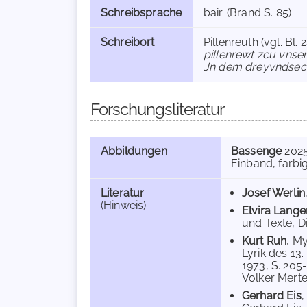
Schreibsprache
bair. (Brand S. 85)
Schreibort
Pillenreuth (vgl. Bl. 
pillenrewt zcu vnse
Jn dem dreyvndsec
Forschungsliteratur
Abbildungen
Bassenge
202
Einband, farbig
Literatur
Josef Werlin
(Hinweis)
Elvira Lange
und Texte, D
Kurt Ruh
, My
Lyrik des 13
1973, S. 205-
Volker Merten
Gerhard Eis
,