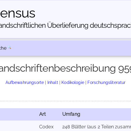
census
dschriftlichen Über­lieferung deutschsprachi
che
andschriftenbeschreibung 95
Aufbewahrungsorte
|
Inhalt
|
Kodikologie
|
Forschungsliteratur
Art
Umfang
Codex
248 Blätter (aus 2 Teilen zusamme