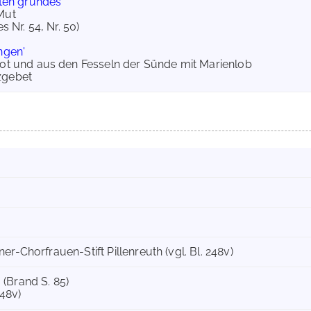
ften grundes'
Mut
 Nr. 54, Nr. 50)
ngen'
 Not und aus den Fesseln der Sünde mit Marienlob
zgebet
er-Chorfrauen-Stift Pillenreuth (vgl. Bl. 248v)
h. (Brand S. 85)
248v)