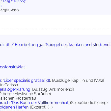
r. 2025/126,1007
03
berger, Wien
i', dt. / Bearbeitung 3a: 'Spiegel des kranken und sterben
assionstraktat'
n
:
'Liber specialis gratiae', dt.
[Auszüge: Kap. I,9 und IV,52]
in Carissa
Dekalogerklärung'
[Auszug: Ars moriendi]
Ölberg' (Mystische Sprüche)
hsischen Klosterfrau
brach
:
'Das Buch der Vollkommenheit'
(Streuüberlieferung)
goldenen Harfen'
[Exzerpt] (H)