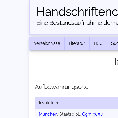
Handschriften­
Eine Bestandsaufnahme der han
Verzeichnisse
Literatur
HSC
Su
H
Aufbewahrungsorte
Institution
München
, Staatsbibl.,
Cgm 9658