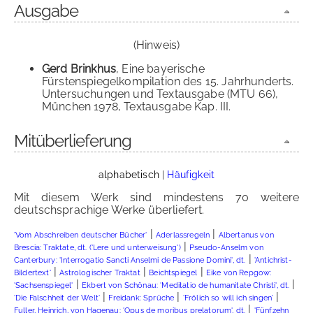
Ausgabe
(Hinweis)
Gerd Brinkhus
, Eine bayerische
Fürstenspiegelkompilation des 15. Jahrhunderts.
Untersuchungen und Textausgabe (MTU 66),
München 1978, Textausgabe Kap. III.
Mitüberlieferung
alphabetisch
|
Häufigkeit
Mit diesem Werk sind mindestens 70 weitere
deutschsprachige Werke überliefert.
|
|
'Vom Abschreiben deutscher Bücher'
Aderlassregeln
Albertanus von
|
Brescia: Traktate, dt. ('Lere und unterweisung')
Pseudo-Anselm von
|
Canterbury: 'Interrogatio Sancti Anselmi de Passione Domini', dt.
'Antichrist-
|
|
|
Bildertext'
Astrologischer Traktat
Beichtspiegel
Eike von Repgow:
|
|
'Sachsenspiegel'
Ekbert von Schönau: 'Meditatio de humanitate Christi', dt.
|
|
|
'Die Falschheit der Welt'
Freidank: Sprüche
'Frölich so will ich singen'
|
Fuller, Heinrich, von Hagenau: 'Opus de moribus prelatorum', dt.
'Fünfzehn