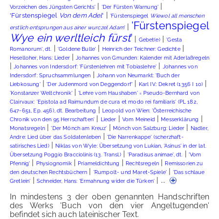
|
|
Vorzeichen des Jüngsten Gerichts'
'Der Fürsten Warnung'
|
'Fürstenspiegel
Von dem Adel
'
'Fürstenspiegel
Wiewol all menschen
'Fürstenspiegel
|
erstlich entsprungen aus ainer wurczel Adam
'
Wye ein werltleich fürst
'
|
|
Gebet(e)
'Gesta
|
|
|
Romanorum', dt.
'Goldene Bulle'
Heinrich der Teichner: Gedichte
|
Heselloher, Hans: Lieder
Johannes von Gmunden: Kalender mit Aderlaßregeln
|
|
Johannes von Indersdorf: 'Fürstenlehren mit Tobiaslehre'
Johannes von
|
Indersdorf: Spruchsammlungen
Johann von Neumarkt: 'Buch der
|
|
|
Liebkosung'
'Der Judenmord von Deggendorf'
Karl IV.: Dekret (1356 I 10)
|
'Konstanzer Weltchronik'
'Lehre vom Haushaben' = Pseudo-Bernhard von
Clairvaux: 'Epistola ad Raimundum de cura et modo rei familiaris' (PL 182,
|
647-651, Ep. 456), dt. Bearbeitung
Leopold von Wien: 'Österreichische
|
|
|
|
Chronik von den 95 Herrschaften'
Lieder
Vom Meineid
Messerklärung
|
|
|
Monatsregeln
'Der Mönch am Kreuz'
Mönch von Salzburg: Lieder
Nadler,
|
Andre: Lied über das Soldatenleben
'Die Narrenkappe' (scherzhaft-
|
satirisches Lied)
Niklas von Wyle: Übersetzung von Lukian, 'Asinus' in der lat.
|
|
Übersetzung Poggio Bracciolinis (13. Transl.)
'Paradisus animae', dt.
'Vom
|
|
|
|
Pfennig'
Physiognomik
Priameldichtung
Rechtsregeln
Remissorien zu
|
|
den deutschen Rechtsbüchern
'Rumpolt- und Maret-Spiele'
'Das schlaue
|
| ...
Gretlein'
Schneider, Hans: 'Ermahnung wider die Türken'
In mindestens 3 der oben genannten Handschriften
des Werks 'Buch von den vier Angeltugenden'
befindet sich auch lateinischer Text.