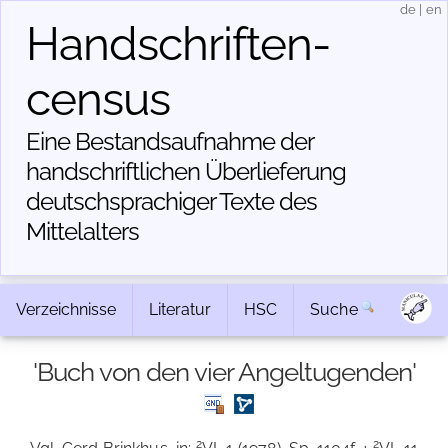
de
|
en
Handschriften­
census
Eine Bestandsaufnahme der
handschriftlichen Über­lieferung
deutschsprachiger Texte des
Mittelalters
Verzeichnisse
Literatur
HSC
Suche
'Buch von den vier Angeltugenden'
2
2