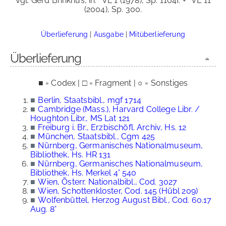
Vgl. Gerd Brinkhus, in:
VL 1 (1978), Sp. 1104f. +
VL 11
(2004), Sp. 300.
Überlieferung
|
Ausgabe
|
Mitüberlieferung
Überlieferung
■ = Codex | □ = Fragment | ○ = Sonstiges
■
Berlin, Staatsbibl., mgf 1714
■
Cambridge (Mass.), Harvard College Libr. /
Houghton Libr., MS Lat 121
■
Freiburg i. Br., Erzbischöfl. Archiv, Hs. 12
■
München, Staatsbibl., Cgm 425
■
Nürnberg, Germanisches Nationalmuseum,
Bibliothek, Hs. HR 131
■
Nürnberg, Germanisches Nationalmuseum,
Bibliothek, Hs. Merkel 4° 540
■
Wien, Österr. Nationalbibl., Cod. 3027
■
Wien, Schottenkloster, Cod. 145 (Hübl 209)
■
Wolfenbüttel, Herzog August Bibl., Cod. 60.17
Aug. 8°