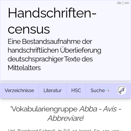
de
|
en
Handschriften­
census
Eine Bestandsaufnahme der
handschriftlichen Über­lieferung
deutschsprachiger Texte des
Mittelalters
Verzeichnisse
Literatur
HSC
Suche
'Vokabulariengruppe
Abba - Avis -
Abbreviare
'
2