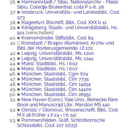
■
Hermannstadt / Sibiu, Nationalarchiv - Filiale
Sibiu, Colecţia Brukenthal, cota P 1-6, 38
■
Innsbruck, Universitäts- und Landesbibl., Cod.
573
■
Klagenfurt, Bischöfl. Bibl., Cod. XXX b 12
■
Königsberg, Staats- und Universitätsbibl., Hs.
901
[verschollen]
■
Kremsmünster, Stiftsbibl., Cod. 84
□
Kronstadt / Braşov (Rumänien), Archiv und
Bibl. der Honterusgemeinde, I.E.172
■
Leipzig, Universitätsbibl., Ms. 1200
■
Leipzig, Universitätsbibl., Ms. 1244
■
Mainz, Stadtbibl., Hs. I 602
■
Mainz, Stadtbibl., Hs. I 607
■
München, Staatsbibl., Cgm 674
■
München, Staatsbibl., Clm 7735
■
München, Staatsbibl., Clm 14254
■
München, Staatsbibl., Clm 14400
■
München, Staatsbibl., Clm 26951
■
New Haven (Conn.), Yale Univ., Beinecke Rare
Book and Manuscript Libr., Marston MS 140
■
Olmütz / Olomouc, Wissenschaftl. Bibl., Cod.
M II 18 (früher 1 II 24 = I b 24)
■
Pommersfelden, Gräfl. Schönbornsche
Schlossbibl., Cod. 107 (2723)