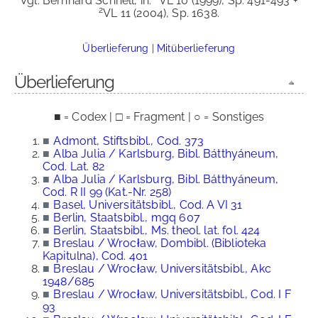
Vgl. Bernhard Schnell, in:
VL 10 (1999), Sp. 491-493 +
2
VL 11 (2004), Sp. 1638.
Überlieferung
|
Mitüberlieferung
Überlieferung
■ = Codex | □ = Fragment | ○ = Sonstiges
■
Admont, Stiftsbibl., Cod. 373
■
Alba Julia / Karlsburg, Bibl. Bátthyáneum,
Cod. Lat. 82
■
Alba Julia / Karlsburg, Bibl. Bátthyáneum,
Cod. R II 99 (Kat.-Nr. 258)
■
Basel, Universitätsbibl., Cod. A VI 31
■
Berlin, Staatsbibl., mgq 607
■
Berlin, Staatsbibl., Ms. theol. lat. fol. 424
■
Breslau / Wrocław, Dombibl. (Biblioteka
Kapitulna), Cod. 401
■
Breslau / Wrocław, Universitätsbibl., Akc
1948/685
■
Breslau / Wrocław, Universitätsbibl., Cod. I F
93