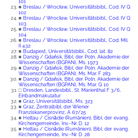
101
■
Breslau / Wrocław, Universitätsbibl., Cod. IV Q
102
■
Breslau / Wrocław, Universitätsbibl., Cod. IV Q
103
■
Breslau / Wrocław, Universitätsbibl., Cod. IV Q
104
■
Breslau / Wrocław, Universitätsbibl., Cod. Mil.
II 432
■
Budapest, Universitätsbibl., Cod. lat. 82
■
Danzig / Gdańsk, Bibl. der Poln. Akademie der
Wissenschaften (BGPAN), Ms. 1973
■
Danzig / Gdańsk, Bibl. der Poln. Akademie der
Wissenschaften (BGPAN), Ms. Mar. F 283
■
Danzig / Gdańsk, Bibl. der Poln. Akademie der
Wissenschaften (BGPAN), Ms. Mar. Q 10
□
Dresden, Landesbibl., St. Marienthal F 3/6,
Einbandmakulatur
■
Graz, Universitätsbibl., Ms. 323
■
Graz, Zentralbibl. der Wiener
Franziskanerprovinz, A 67/25
■
Heltau / Cisnădie (Rumänien), Bibl. der evang.
Kirchengemeinde, Inv.-Nr. D. 12
■
Heltau / Cisnădie (Rumänien), Bibl. der evang.
Kirchengemeinde, Inv.-Nr. D. 28