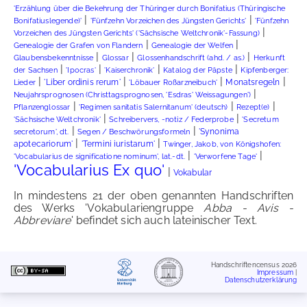
'Erzählung über die Bekehrung der Thüringer durch Bonifatius (Thüringische
|
|
Bonifatiuslegende)'
'Fünfzehn Vorzeichen des Jüngsten Gerichts'
'Fünfzehn
|
Vorzeichen des Jüngsten Gerichts' ('Sächsische Weltchronik'-Fassung)
|
|
Genealogie der Grafen von Flandern
Genealogie der Welfen
|
|
|
Glaubensbekenntnisse
Glossar
Glossenhandschrift (ahd. / as.)
Herkunft
|
|
|
|
der Sachsen
'Ipocras'
'Kaiserchronik'
Katalog der Päpste
Kipfenberger:
|
|
|
|
'Liber ordinis rerum'
Monatsregeln
Lieder
'Löbauer Roßarzneibuch'
|
Neujahrsprognosen (Christtagsprognosen, 'Esdras' Weissagungen')
|
|
|
Pflanzenglossar
'Regimen sanitatis Salernitanum' (deutsch)
Rezept(e)
|
|
'Sächsische Weltchronik'
Schreibervers, -notiz / Federprobe
'Secretum
|
|
'Synonima
secretorum', dt.
Segen / Beschwörungsformeln
|
|
apotecariorum'
'Termini iuristarum'
Twinger, Jakob, von Königshofen:
|
|
'Vocabularius de significatione nominum', lat.-dt.
'Verworfene Tage'
'Vocabularius Ex quo'
|
Vokabular
In mindestens 21 der oben genannten Handschriften
des Werks 'Vokabulariengruppe
Abba - Avis -
Abbreviare
' befindet sich auch lateinischer Text.
Handschriftencensus 2026
Impressum
|
Datenschutzerklärung