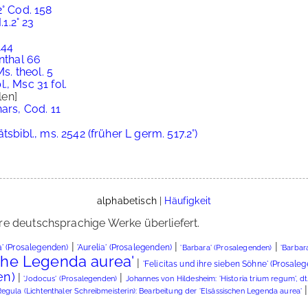
2° Cod. 158
.1.2° 23
144
nthal 66
s. theol. 5
., Msc 31 fol.
len]
ars, Cod. 11
sbibl., ms. 2542 (früher L germ. 517.2°)
alphabetisch
|
Häufigkeit
re deutschsprachige Werke überliefert.
|
|
|
a' (Prosalegenden)
'Aurelia' (Prosalegenden)
'Barbara' (Prosalegenden)
'Barbara
sche Legenda aurea'
|
'Felicitas und ihre sieben Söhne' (Prosale
en)
|
|
'Jodocus' (Prosalegenden)
Johannes von Hildesheim: 'Historia trium regum', dt
egula (Lichtenthaler Schreibmeisterin): Bearbeitung der 'Elsässischen Legenda aurea'