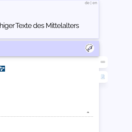
de
|
en
ger Texte des Mittelalters