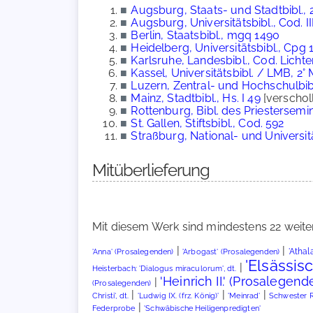
■
Augsburg, Staats- und Stadtbibl., 
■
Augsburg, Universitätsbibl., Cod. III
■
Berlin, Staatsbibl., mgq 1490
■
Heidelberg, Universitätsbibl., Cpg 
■
Karlsruhe, Landesbibl., Cod. Lichte
■
Kassel, Universitätsbibl. / LMB, 2° M
■
Luzern, Zentral- und Hochschulbibl
■
Mainz, Stadtbibl., Hs. I 49
[verschol
■
Rottenburg, Bibl. des Priestersemin
■
St. Gallen, Stiftsbibl., Cod. 592
■
Straßburg, National- und Universität
Mitüberlieferung
Mit diesem Werk sind mindestens 22 weite
|
|
'Athal
'Anna' (Prosalegenden)
'Arbogast' (Prosalegenden)
'Elsässi
|
Heisterbach: 'Dialogus miraculorum', dt.
'Heinrich II.' (Prosalegend
|
(Prosalegenden)
|
|
|
Christi', dt.
'Ludwig IX. (frz. König)'
'Meinrad'
Schwester R
|
Federprobe
'Schwäbische Heiligenpredigten'