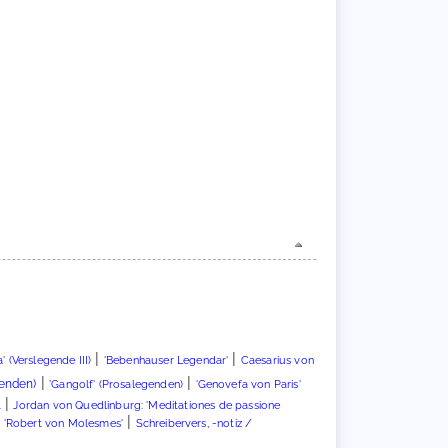
|
|
' (Verslegende III)
'Bebenhauser Legendar'
Caesarius von
|
|
genden)
'Gangolf' (Prosalegenden)
'Genovefa von Paris'
|
.
Jordan von Quedlinburg: 'Meditationes de passione
|
|
'Robert von Molesmes'
Schreibervers, -notiz /