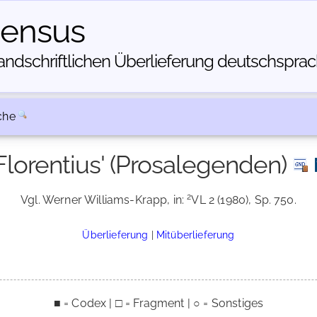
census
dschriftlichen Über­lieferung deutschsprachi
che
Florentius' (Prosalegenden)
2
Vgl. Werner Williams-Krapp, in:
VL 2 (1980), Sp. 750.
Überlieferung
|
Mitüberlieferung
■ = Codex | □ = Fragment | ○ = Sonstiges