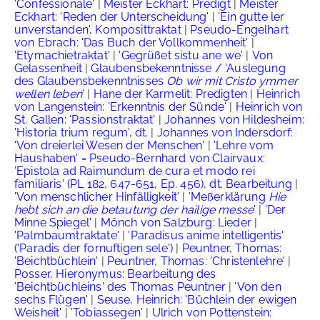
'Confessionale'
|
Meister Eckhart: Predigt
|
Meister
Eckhart: 'Reden der Unterscheidung'
|
'Ein gutte ler
unverstanden', Komposittraktat
|
Pseudo-Engelhart
von Ebrach: 'Das Buch der Vollkommenheit'
|
'Etymachietraktat'
|
'Gegrüßet sistu ane we'
|
Von
Gelassenheit
|
Glaubensbekenntnisse / 'Auslegung
des Glaubensbekenntnisses
Ob wir mit Cristo ymmer
wellen leben
'
|
Hane der Karmelit: Predigten
|
Heinrich
von Langenstein: 'Erkenntnis der Sünde'
|
Heinrich von
St. Gallen: 'Passionstraktat'
|
Johannes von Hildesheim:
'Historia trium regum', dt.
|
Johannes von Indersdorf:
'Von dreierlei Wesen der Menschen'
|
'Lehre vom
Haushaben' = Pseudo-Bernhard von Clairvaux:
'Epistola ad Raimundum de cura et modo rei
familiaris' (PL 182, 647-651, Ep. 456), dt. Bearbeitung
|
'Von menschlicher Hinfälligkeit'
|
'Meßerklärung
Hie
hebt sich an die betautung der hailige messe
'
|
'Der
Minne Spiegel'
|
Mönch von Salzburg: Lieder
|
'Palmbaumtraktate'
|
'Paradisus anime intelligentis'
('Paradis der fornuftigen sele')
|
Peuntner, Thomas:
'Beichtbüchlein'
|
Peuntner, Thomas: 'Christenlehre'
|
Posser, Hieronymus: Bearbeitung des
'Beichtbüchleins' des Thomas Peuntner
|
'Von den
sechs Flügen'
|
Seuse, Heinrich: 'Büchlein der ewigen
Weisheit'
|
'Tobiassegen'
|
Ulrich von Pottenstein: