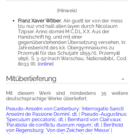
(Hinweis)
Franz Xaver Wöber
, Ain guett ler von der mess
tzu nuz vnd haill allen layen durch Nicolaum
Tzipser. Anno domini M.C.D.L.X.X. Aus der
Handschrift hg. und mit einer
gegenüberstehenden Übersetzung versehen, in:
Jahresbericht des k.k. Obergymnasiums zu
Przemyśl für das Schuljahr 1855/6, Przemyśl
1856, S. 3-52 (nach Warschau, Nationalbibl., Cod.
8033 III). [
online
]
Mitüberlieferung
Mit diesem Werk sind mindestens 35 weitere
deutschsprachige Werke überliefert.
Pseudo-Anselm von Canterbury: 'Interrogatio Sancti
Anselmi de Passione Domini', dt.
|
Pseudo-Augustinus:
'Speculum peccatoris', dt.
|
Bernhard von Clairvaux:
'Parabola de conflictu duorum regum', dt.
|
Berthold
von Regensburg: 'Von den Zeichen der Messe'
|