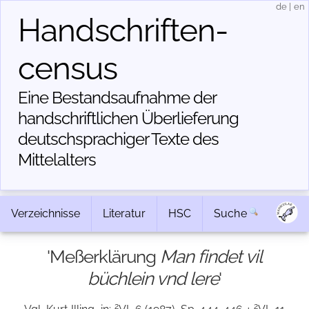
de
|
en
Handschriften­
census
Eine Bestandsaufnahme der
handschriftlichen Über­lieferung
deutschsprachiger Texte des
Mittelalters
Verzeichnisse
Literatur
HSC
Suche
'Meßerklärung
Man findet vil
büchlein vnd lere
'
2
2