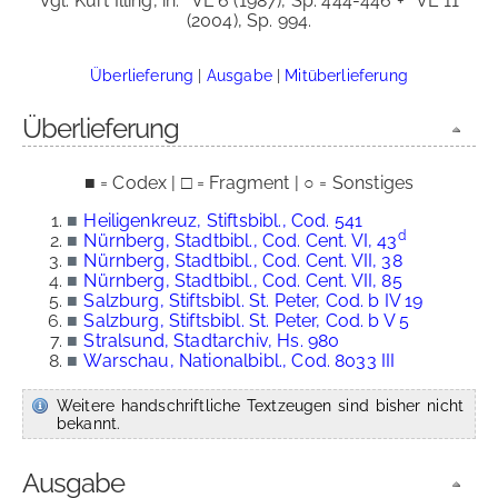
Vgl. Kurt Illing, in:
VL 6 (1987), Sp. 444-446 +
VL 11
(2004), Sp. 994.
Überlieferung
|
Ausgabe
|
Mitüberlieferung
Überlieferung
■ = Codex | □ = Fragment | ○ = Sonstiges
■
Heiligenkreuz, Stiftsbibl., Cod. 541
d
■
Nürnberg, Stadtbibl., Cod. Cent. VI, 43
■
Nürnberg, Stadtbibl., Cod. Cent. VII, 38
■
Nürnberg, Stadtbibl., Cod. Cent. VII, 85
■
Salzburg, Stiftsbibl. St. Peter, Cod. b IV 19
■
Salzburg, Stiftsbibl. St. Peter, Cod. b V 5
■
Stralsund, Stadtarchiv, Hs. 980
■
Warschau, Nationalbibl., Cod. 8033 III
Weitere handschriftliche Textzeugen sind bisher nicht
bekannt.
Ausgabe