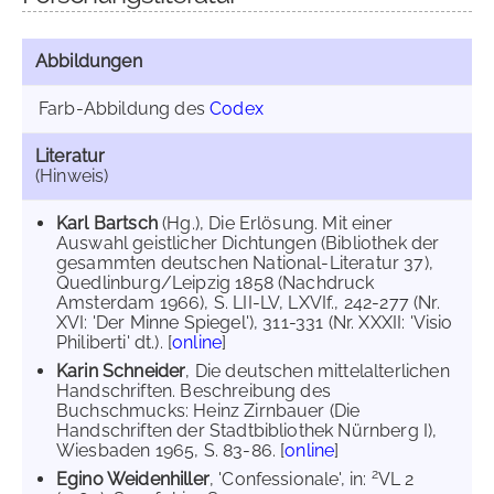
Abbildungen
Farb-Abbildung des
Codex
Literatur
(Hinweis)
Karl Bartsch
(Hg.), Die Erlösung. Mit einer
Auswahl geistlicher Dichtungen (Bibliothek der
gesammten deutschen National-Literatur 37),
Quedlinburg/Leipzig 1858 (Nachdruck
Amsterdam 1966), S. LII-LV, LXVIf., 242-277 (Nr.
XVI: 'Der Minne Spiegel'), 311-331 (Nr. XXXII: 'Visio
Philiberti' dt.). [
online
]
Karin Schneider
, Die deutschen mittelalterlichen
Handschriften. Beschreibung des
Buchschmucks: Heinz Zirnbauer (Die
Handschriften der Stadtbibliothek Nürnberg I),
Wiesbaden 1965, S. 83-86. [
online
]
2
Egino Weidenhiller
, 'Confessionale', in:
VL 2