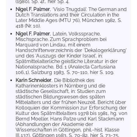
(1980), Sp. 4f., hier Sp. 4.
Nigel F. Palmer
, 'Visio Tnugdali'. The German and
Dutch Translations and their Circulation in the
Later Middle Ages (MTU 76), München 1982, S.
418 (Nr. 10).
Nigel F. Palmer
, Latein, Volkssprache,
Mischsprache. Zum Sprachproblem bei
Marquard von Lindau, mit einem
Handschriftenverzeichnis der 'Dekalogerklärung'
und des 'Auszugs der Kinder Israel', in:
Spätmittelalterliche geistliche Literatur in der
Nationalsprache, Bd. 1 (Analecta Cartusiana
106,1), Salzburg 1983, S. 70-110, hier S. 109.
Karin Schneider
, Die Bibliothek des
Katharinenklosters in Nürnberg und die
städtische Gesellschaft, in: Studien zum
städtischen Bildungswesen des späten
Mittelalters und der frühen Neuzeit. Bericht über
Kolloquien der Kommission zur Erforschung der
Kultur des Spätmittelalters 1978 bis 1981, hg. von
Bernd Moeller, Hans Patze und Karl Stackmann
(Abhandlungen der Akademie der
Wissenschaften in Göttingen, phil.-hist. Klasse
III,137), Göttingen 1983, S. 70-82, hier S. 73-75.