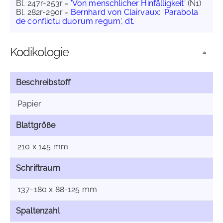
Bl. 247r-253r =
'Von menschlicher Hinfälligkeit'
(N1)
Bl. 282r-290r =
Bernhard von Clairvaux
:
'Parabola
de conflictu duorum regum', dt.
Kodikologie
Beschreibstoff
Papier
Blattgröße
210 x 145 mm
Schriftraum
137-180 x 88-125 mm
Spaltenzahl