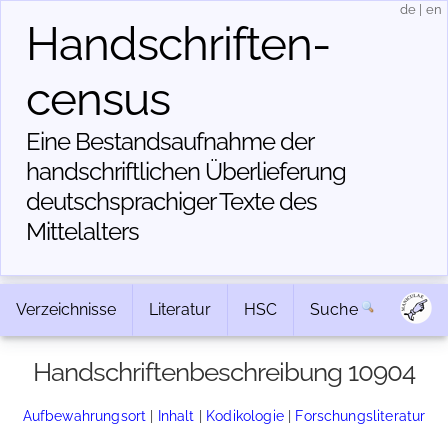
de
|
en
Handschriften­
census
Eine Bestandsaufnahme der
handschriftlichen Über­lieferung
deutschsprachiger Texte des
Mittelalters
Verzeichnisse
Literatur
HSC
Suche
Handschriftenbeschreibung 10904
Aufbewahrungsort
|
Inhalt
|
Kodikologie
|
Forschungsliteratur