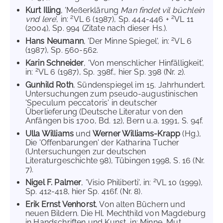
Kurt Illing
, 'Meßerklärung
Man findet vil büchlein
2
2
vnd lere
', in:
VL 6 (1987), Sp. 444-446 +
VL 11
(2004), Sp. 994 (Zitate nach dieser Hs.).
2
Hans Neumann
, 'Der Minne Spiegel', in:
VL 6
(1987), Sp. 560-562.
Karin Schneider
, 'Von menschlicher Hinfälligkeit',
2
in:
VL 6 (1987), Sp. 398f., hier Sp. 398 (Nr. 2).
Gunhild Roth
, Sündenspiegel im 15. Jahrhundert.
Untersuchungen zum pseudo-augustinischen
'Speculum peccatoris' in deutscher
Überlieferung (Deutsche Literatur von den
Anfängen bis 1700, Bd. 12), Bern u.a. 1991, S. 94f.
Ulla Williams
und
Werner Williams-Krapp
(Hg.),
Die 'Offenbarungen' der Katharina Tucher
(Untersuchungen zur deutschen
Literaturgeschichte 98), Tübingen 1998, S. 16 (Nr.
7).
2
Nigel F. Palmer
, 'Visio Philiberti', in:
VL 10 (1999),
Sp. 412-418, hier Sp. 416f. (Nr. 8).
Erik Ernst Venhorst
, Von alten Büchern und
neuen Bildern. Die Hl. Mechthild von Magdeburg
in Handschriften und Kunst, in: Minne, Mut,