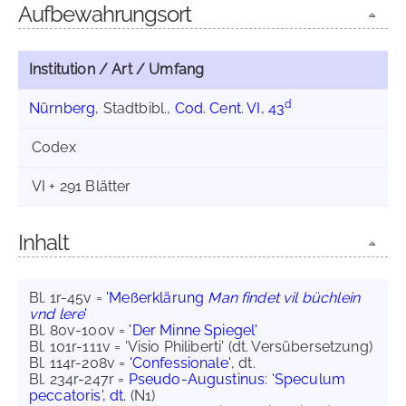
Aufbewahrungsort
Institution / Art / Umfang
d
Nürnberg
, Stadtbibl.,
Cod. Cent. VI, 43
Codex
VI + 291 Blätter
Inhalt
Bl. 1r-45v =
'Meßerklärung
Man findet vil büchlein
vnd lere
'
Bl. 80v-100v =
'Der Minne Spiegel'
Bl. 101r-111v = 'Visio Philiberti' (dt. Versübersetzung)
Bl. 114r-208v =
'Confessionale'
, dt.
Bl. 234r-247r =
Pseudo-Augustinus
:
'Speculum
peccatoris', dt.
(N1)