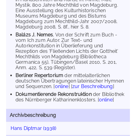
Mystik. 800 Jahre Mechthild von Magdeburg.
Eine Ausstellung des Kulturhistorischen
Museums Magdeburg und des Bistums
Magdeburg zum Mechthild-Jahr 2007/2008,
Magdeburg 2008, S. 8f., hier S. 8.
Balázs J. Nemes
, Von der Schrift zum Buch -
vom Ich zum Autor. Zur Text- und
Autorkonstitution in Überlieferung und
Rezeption des 'Fließenden Lichts der Gottheit'
Mechthilds von Magdeburg (Bibliotheca
Germanica 55), Tübingen/Basel 2010, S. 201,
Anm. 422, S. 539 (Register).
Berliner Repertorium
der mittelalterlichen
deutschen Übertragungen lateinischer Hymnen
und Sequenzen. [
online
] [
zur Beschreibung
]
Dokumentierende Rekonstruktion
der Bibliothek
des Nürnberger Katharinenklosters. [
online
]
Archivbeschreibung
Hans Diptmar (1938)