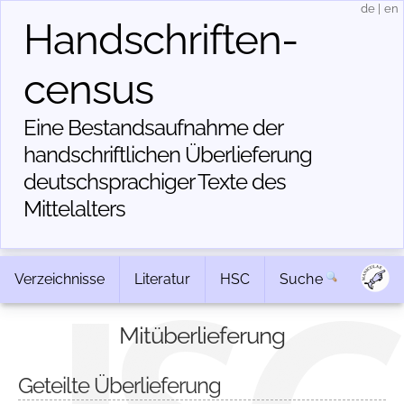
de
|
en
Handschriften­
census
Eine Bestandsaufnahme der
handschriftlichen Über­lieferung
deutschsprachiger Texte des
Mittelalters
Verzeichnisse
Literatur
HSC
Suche
Mitüberlieferung
Geteilte Überlieferung