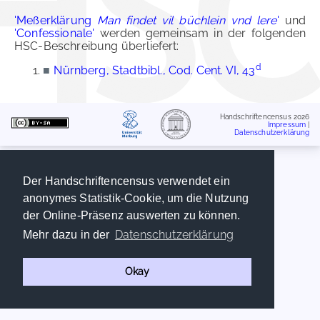
'Meßerklärung
Man findet vil büchlein vnd lere
'
und
'Confessionale'
werden gemeinsam in der folgenden
HSC-Beschreibung überliefert:
d
■
Nürnberg, Stadtbibl., Cod. Cent. VI, 43
Handschriftencensus 2026
Impressum
|
Datenschutzerklärung
Der Handschriftencensus verwendet ein
anonymes Statistik-Cookie, um die Nutzung
der Online-Präsenz auswerten zu können.
Datenschutzerklärung
Mehr dazu in der
Okay