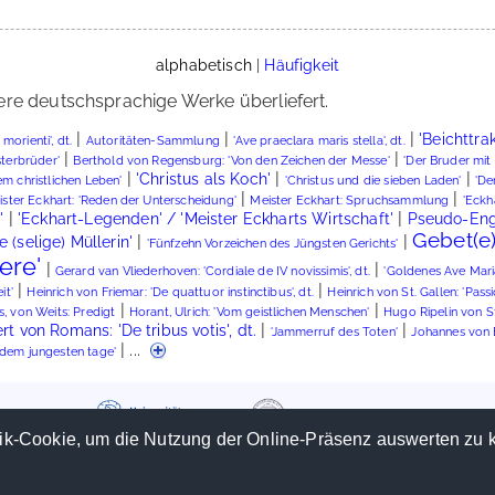
alphabetisch
|
Häufigkeit
ere deutschsprachige Werke überliefert.
|
|
|
'Beichttra
orienti', dt.
Autoritäten-Sammlung
'Ave praeclara maris stella', dt.
|
|
sterbrüder'
Berthold von Regensburg: 'Von den Zeichen der Messe'
'Der Bruder mit
|
|
|
'Christus als Koch'
em christlichen Leben'
'Christus und die sieben Laden'
'De
|
|
ister Eckhart: 'Reden der Unterscheidung'
Meister Eckhart: Spruchsammlung
'Eckh
|
|
'
'Eckhart-Legenden' / 'Meister Eckharts Wirtschaft'
Pseudo-Enge
Gebet(e
|
|
 (selige) Müllerin'
'Fünfzehn Vorzeichen des Jüngsten Gerichts'
ere'
|
|
Gerard van Vliederhoven: 'Cordiale de IV novissimis', dt.
'Goldenes Ave Mari
|
|
it'
Heinrich von Friemar: 'De quattuor instinctibus', dt.
Heinrich von St. Gallen: 'Pass
|
|
, von Weits: Predigt
Horant, Ulrich: 'Vom geistlichen Menschen'
Hugo Ripelin von St
|
|
t von Romans: 'De tribus votis', dt.
'Jammerruf des Toten'
Johannes von 
| ...
 dem jungesten tage'
ik-Cookie, um die Nutzung der Online-Präsenz auswerten zu 