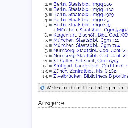
■
Berlin, Staatsbibl., mgq 166
■
Berlin, Staatsbibl., mgq 1130
■
Berlin, Staatsbibl., mgq 1929
■
Berlin, Staatsbibl., mgo 25
■
Berlin, Staatsbibl., mgo 137
+
München, Staatsbibl., Cgm 5249
■
Klagenfurt, Bischöfl. Bibl., Cod. XX
■
München, Staatsbibl., Cgm 411
■
München, Staatsbibl., Cgm 784
■
Nürnberg, Stadtbibl., Cod. Cent. VI,
■
Nürnberg, Stadtbibl., Cod. Cent. VI,
■
St. Gallen, Stiftsbibl., Cod. 1915
■
Stuttgart, Landesbibl., Cod. theol. et
■
Zürich, Zentralbibl., Ms. C 162
■
Zweibrücken, Bibliotheca Bipontin
Weitere handschriftliche Textzeugen sind b
Ausgabe