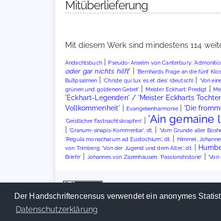
Mitüberlieferung
Mit diesem Werk sind mindestens 114 weit
|
Andachtsbuch
Pseudo-Anselm von Canterbury: 'Admonitio m
|
oder gar nichts hilft
'
'Bernhards Frage an die fünf Klo
|
|
Bußpsalmen
'Christe qui lux es et dies' (deutsch)
'Von ein
|
|
grünen und goldenen Gebet'
Meister Eckhart: Predigt
Me
'Eckhart-Legenden' / 'Meister Eckharts Tochter
|
|
Vollkommenheit'
'Die fromme
Evangelienharmonie
'Ain gemaine l
|
'Geistlicher Fastnachtskrapfen'
|
|
'Granum-sinapis-Kommentar', dt.
'Vom Grunde aller Boshe
|
'Regula monacharum ad Eustochium', dt.
Himmel, Johannes
|
Humber
von Trimberg: 'Von der Jugend und dem Alter', dt.
|
|
Briefe'
Johannes von Zazenhausen: 'Passionshistorie'
'Von
Der Handschriftencensus verwendet ein anonymes Statist
Datenschutzerklärung