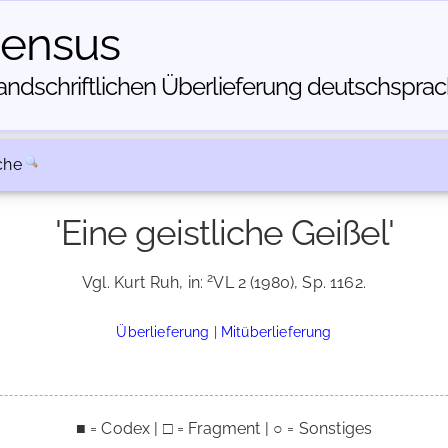
census
dschriftlichen Über­lieferung deutschsprachi
che
'Eine geistliche Geißel'
2
Vgl. Kurt Ruh, in:
VL 2 (1980), Sp. 1162.
Überlieferung
|
Mitüberlieferung
■ = Codex | □ = Fragment | ○ = Sonstiges