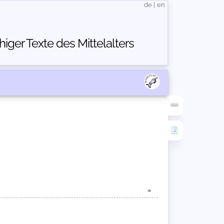
de
|
en
ger Texte des Mittelalters