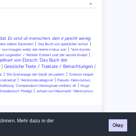
ktat
Es sind vil menschen, den ir peicht wenig
|
|
 den sieben Säckchen'
'Das Buch von geistlicher Armut'
|
r nun maygen welle, der nieme cristus war'
'Vom dürren,
|
art-Legenden' / 'Meister Eckhart und der nackte Knabe'
lhart von Ebrach: 'Das Buch der
)
|
|
Geistliche Texte / Traktate / Betrachtungen
|
|
a'
'Die Goldwaage der Stadt Jerusalem'
'Granum sinapis'
|
|
ionstraktat'
'Herzklosterallegorie'
Pseudo-Hieronymus:
|
raßburg: 'Compendium theologicae veritatis', dt.
Hugo
|
Brandenturn: Predigt
Johann von Neumarkt: 'Hieronymus-
Handschriftencensus 2026 |
Impressum
|
Datenschutzerklärung
können. Mehr dazu in der
Okay