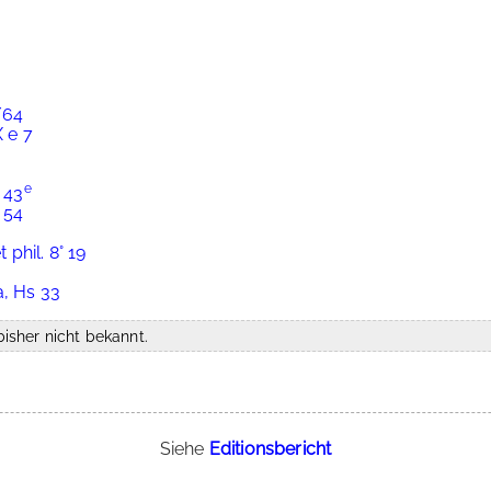
/64
X e 7
e
 43
 54
 phil. 8° 19
a, Hs 33
isher nicht bekannt.
Siehe
Editionsbericht