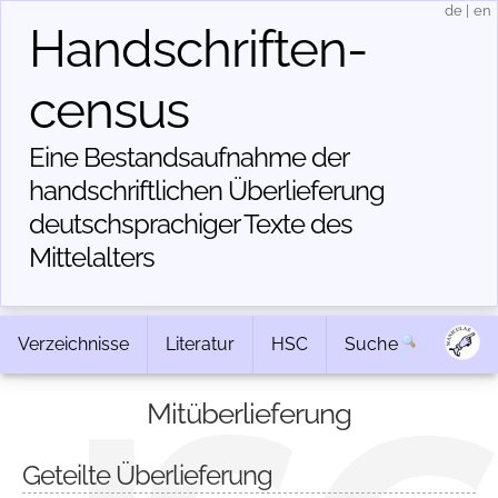
de
|
en
Handschriften­
census
Eine Bestandsaufnahme der
handschriftlichen Über­lieferung
deutschsprachiger Texte des
Mittelalters
Verzeichnisse
Literatur
HSC
Suche
Mitüberlieferung
Geteilte Überlieferung