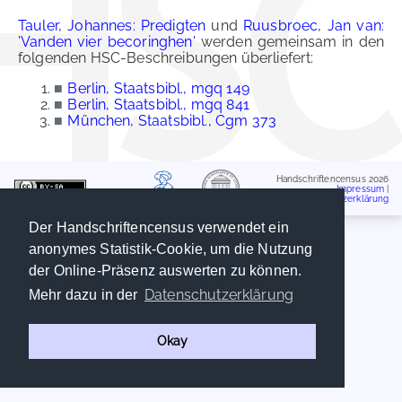
Tauler, Johannes: Predigten
und
Ruusbroec, Jan van:
'Vanden vier becoringhen'
werden gemeinsam in den
folgenden HSC-Beschreibungen überliefert:
■
Berlin, Staatsbibl., mgq 149
■
Berlin, Staatsbibl., mgq 841
■
München, Staatsbibl., Cgm 373
Handschriftencensus 2026
Impressum
|
Datenschutzerklärung
Der Handschriftencensus verwendet ein
anonymes Statistik-Cookie, um die Nutzung
der Online-Präsenz auswerten zu können.
Datenschutzerklärung
Mehr dazu in der
Okay