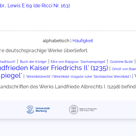
r., Lewis E 69 (de Ricci Nr. 163)
alphabetisch
|
Häufigkeit
re deutschsprachige Werke überliefert.
|
|
|
Stadtbuch'
'Buch der Könige'
Eike von Repgow: 'Sachsenspiegel'
'Goldene Bulle'
frieden Kaiser Friedrichs II.' (1235)
|
Ortolf von Baie
piegel'
|
|
'Weichbildrecht' ('Weichbild-Vulgata' oder 'Sächsisches Weichbild')
dschriften des Werks Landfriede Albrechts I. (1298) befindet