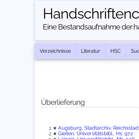
Handschriften­
Eine Bestandsaufnahme der han
Verzeichnisse
Literatur
HSC
Su
Überlieferung
■
Augsburg, Stadtarchiv, Reichsstadt
■
Gießen, Universitätsbibl., Hs. 972