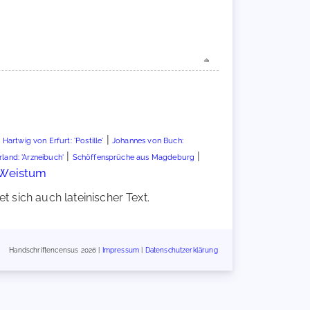
|
|
Hartwig von Erfurt: 'Postille'
Johannes von Buch:
|
|
rland: 'Arzneibuch'
Schöffensprüche aus Magdeburg
Weistum
 sich auch lateinischer Text.
Handschriftencensus 2026 |
Impressum
|
Datenschutzerklärung