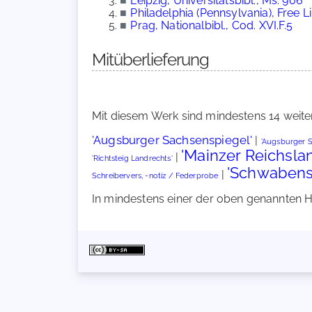
■
Leipzig, Universitätsbibl., Ms. 906
■
Philadelphia (Pennsylvania), Free Lib
■
Prag, Nationalbibl., Cod. XVI.F.5
Mitüberlieferung
Mit diesem Werk sind mindestens 14 weite
'Augsburger Sachsenspiegel'
|
'Augsburger 
'Mainzer Reichsland
|
'Richtsteig Landrechts'
'Schwabens
|
Schreibervers, -notiz / Federprobe
In mindestens einer der oben genannten Han