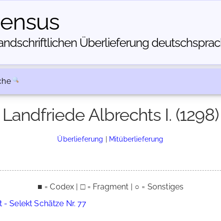
census
dschriftlichen Über­lieferung deutschsprachi
che
Landfriede Albrechts I. (1298)
Überlieferung
|
Mitüberlieferung
■ = Codex | □ = Fragment | ○ = Sonstiges
 - Selekt Schätze Nr. 77