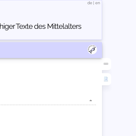
de
|
en
ger Texte des Mittelalters