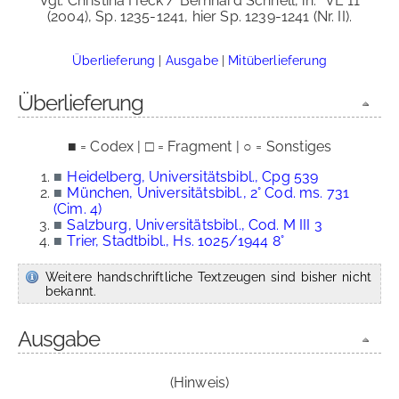
Vgl. Christina Heck / Bernhard Schnell, in:
VL 11
(2004), Sp. 1235-1241, hier Sp. 1239-1241 (Nr. II).
Überlieferung
|
Ausgabe
|
Mitüberlieferung
Überlieferung
■ = Codex | □ = Fragment | ○ = Sonstiges
■
Heidelberg, Universitätsbibl., Cpg 539
■
München, Universitätsbibl., 2° Cod. ms. 731
(Cim. 4)
■
Salzburg, Universitätsbibl., Cod. M III 3
■
Trier, Stadtbibl., Hs. 1025/1944 8°
Weitere handschriftliche Textzeugen sind bisher nicht
bekannt.
Ausgabe
(Hinweis)