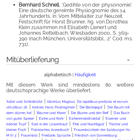
Bernhard Schnell
, 'Gedihte von der physonomie'.
Eine deutsche gereimte Physiognomie des 14.
Jahrhunderts, in: Vom Mittelalter zur Neuzeit.
Festschrift für Horst Brunner, hg. von Dorothea
Klein zusammen mit Elisabeth Lienert und
Johannes Rettelbach, Wiesbaden 2000, S. 369-
390 (nach München, Universitätsbibl., 2° Cod. ms.
731).
Mitüberlieferung
alphabetisch
|
Häufigkeit
Mit diesem Werk sind mindestens 80 weitere
deutschsprachige Werke überliefert.
|
'Adler und Schildkröte'
Albertus Magnus: 'De lapidibus pretiosis et eorum
|
|
|
virtutibus', dt.
Andree, Hans: Pestregimen
'Die Bärenjagd'
'Der Baum mit
|
|
|
dem dürren Ast'
'Bäume und Mann'
'Die Blume und der Reif'
'Das Buch
|
|
|
von guter Speise'
'Eiche und Rohr'
'Eichenmisteltraktat'
'Eiserner und
|
|
|
irdener Topf'
'Esel in der Löwenhaut'
'Fink und Nachtigall'
'Fischer und
|
|
kleiner Fisch'
'Fränkisches Arzneibuch'
'Frauenbüchlein der Salzburger Hs.
|
|
|
M III 3'
Frauenlob
Freidank: Sprüche
Friedrich von Sonnenburg: