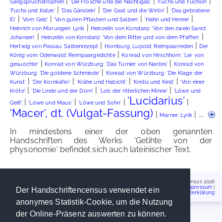
|
|
|
Sangspruchstrophen
'Die Frösche und die Nachtigall'
'Fuchs und Füchsin'
|
|
|
'Fuchs und Katze'
'Das Gänslein'
'Der Gast und die Wirtin'
'Das gebratene
|
|
|
|
Ei'
'Vom Geiz'
'Von guten Pflastern und Salben'
'Hahn und Henne'
|
Heinrich von Morungen: Lyrik
Heinzelin von Konstanz: 'Von den zwein Sanct
|
|
Johansen'
Heinzelin von Konstanz: 'Von dem Ritter und von dem Pfaffen'
|
|
Hertwig von Passau: Salbenrezept
Hornburg, Lupold: Reimpaarreden
Der
|
König vom Odenwald: Reimpaargedichte
Konrad von Hirschhorn: 'Ler von
|
|
gesuochte'
Konrad von Würzburg: 'Das Turnier von Nantes'
Konrad von
|
Würzburg: 'Die goldene Schmiede'
Konrad von Würzburg: 'Die Klage der
|
|
|
|
Kunst'
'Der Kornkäfer'
'Krähe und Habicht'
'Krebs und Kind'
'Von einer
|
|
|
Kröte'
'Die Linde und der Dorn'
'Lob der ritterlichen Minne'
'Löwe und
'Lucidarius'
|
|
|
|
Geiß'
'Löwe und Maus'
'Löwe und Sohn'
'Macer', dt. (Vulgat-Fassung)
|
| ...
Marner: Lyrik
In mindestens einer der oben genannten
Handschriften des Werks 'Getihte von der
physonomie' befindet sich auch lateinischer Text.
Handschriftencensus 2026
Impressum
|
Der Handschriftencensus verwendet ein
Datenschutzerklärung
anonymes Statistik-Cookie, um die Nutzung
der Online-Präsenz auswerten zu können.