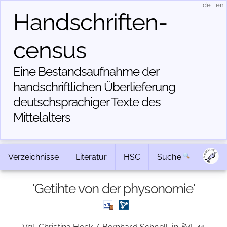
de
|
en
Handschriften­
census
Eine Bestandsaufnahme der
handschriftlichen Über­lieferung
deutschsprachiger Texte des
Mittelalters
Verzeichnisse
Literatur
HSC
Suche
'Getihte von der physonomie'
2