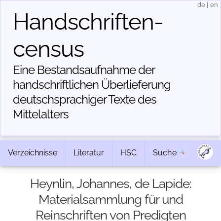
de
|
en
Handschriften­
census
Eine Bestandsaufnahme der
handschriftlichen Über­lieferung
deutschsprachiger Texte des
Mittelalters
Verzeichnisse
Literatur
HSC
Suche
Heynlin, Johannes, de Lapide:
Materialsammlung für und
Reinschriften von Predigten