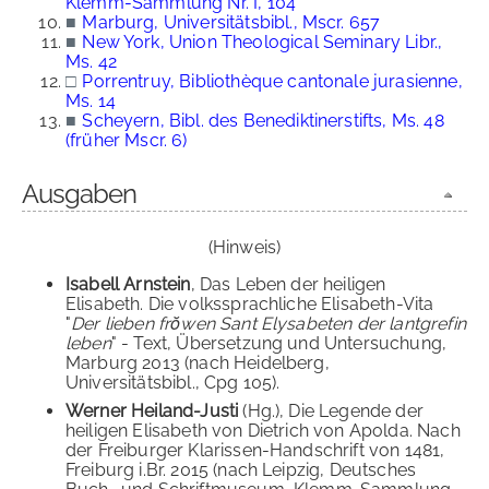
Klemm-Sammlung Nr. I, 104
■
Marburg, Universitätsbibl., Mscr. 657
■
New York, Union Theological Seminary Libr.,
Ms. 42
□
Porrentruy, Bibliothèque cantonale jurasienne,
Ms. 14
■
Scheyern, Bibl. des Benediktinerstifts, Ms. 48
(früher Mscr. 6)
Ausgaben
(Hinweis)
Isabell Arnstein
, Das Leben der heiligen
Elisabeth. Die volkssprachliche Elisabeth-Vita
"
Der lieben frŏwen Sant Elysabeten der lantgrefin
leben
" - Text, Übersetzung und Untersuchung,
Marburg 2013 (nach Heidelberg,
Universitätsbibl., Cpg 105).
Werner Heiland-Justi
(Hg.), Die Legende der
heiligen Elisabeth von Dietrich von Apolda. Nach
der Freiburger Klarissen-Handschrift von 1481,
Freiburg i.Br. 2015 (nach Leipzig, Deutsches