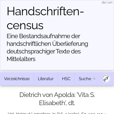
de
|
en
Handschriften­
census
Eine Bestandsaufnahme der
handschriftlichen Über­lieferung
deutschsprachiger Texte des
Mittelalters
Verzeichnisse
Literatur
HSC
Suche
Dietrich von Apolda: 'Vita S.
Elisabeth', dt.
2