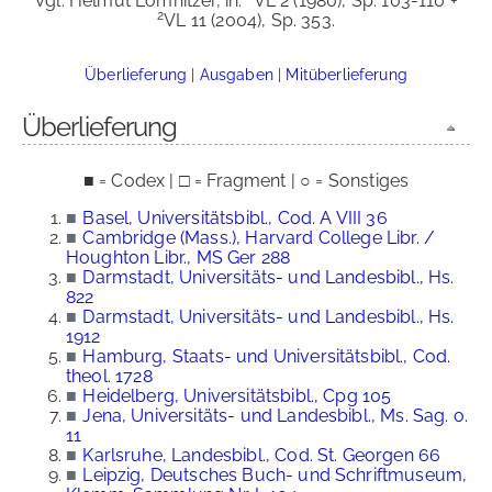
Vgl. Helmut Lomnitzer, in:
VL 2 (1980), Sp. 103-110 +
2
VL 11 (2004), Sp. 353.
Überlieferung
|
Ausgaben
|
Mitüberlieferung
Überlieferung
■ = Codex | □ = Fragment | ○ = Sonstiges
■
Basel, Universitätsbibl., Cod. A VIII 36
■
Cambridge (Mass.), Harvard College Libr. /
Houghton Libr., MS Ger 288
■
Darmstadt, Universitäts- und Landesbibl., Hs.
822
■
Darmstadt, Universitäts- und Landesbibl., Hs.
1912
■
Hamburg, Staats- und Universitätsbibl., Cod.
theol. 1728
■
Heidelberg, Universitätsbibl., Cpg 105
■
Jena, Universitäts- und Landesbibl., Ms. Sag. o.
11
■
Karlsruhe, Landesbibl., Cod. St. Georgen 66
■
Leipzig, Deutsches Buch- und Schriftmuseum,