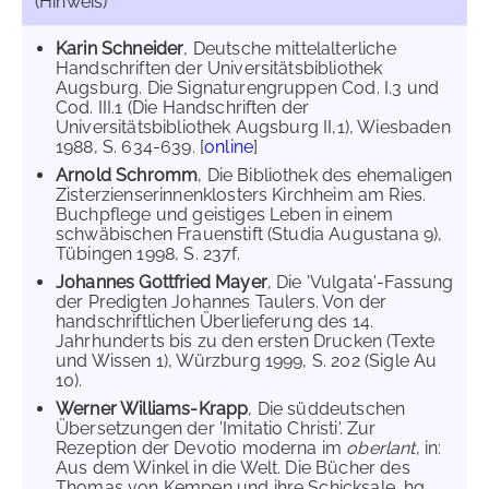
(Hinweis)
Karin Schneider
, Deutsche mittelalterliche
Handschriften der Universitätsbibliothek
Augsburg. Die Signaturengruppen Cod. I.3 und
Cod. III.1 (Die Handschriften der
Universitätsbibliothek Augsburg II,1), Wiesbaden
1988, S. 634-639. [
online
]
Arnold Schromm
, Die Bibliothek des ehemaligen
Zisterzienserinnenklosters Kirchheim am Ries.
Buchpflege und geistiges Leben in einem
schwäbischen Frauenstift (Studia Augustana 9),
Tübingen 1998, S. 237f.
Johannes Gottfried Mayer
, Die 'Vulgata'-Fassung
der Predigten Johannes Taulers. Von der
handschriftlichen Überlieferung des 14.
Jahrhunderts bis zu den ersten Drucken (Texte
und Wissen 1), Würzburg 1999, S. 202 (Sigle Au
10).
Werner Williams-Krapp
, Die süddeutschen
Übersetzungen der 'Imitatio Christi'. Zur
Rezeption der Devotio moderna im
oberlant
, in:
Aus dem Winkel in die Welt. Die Bücher des
Thomas von Kempen und ihre Schicksale, hg.