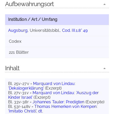
Aufbewahrungsort
Institution / Art / Umfang
Augsburg
, Universitätsbibl.,
Cod. III.1.8° 49
Codex
221 Blätter
Inhalt
Bl. 25v-27v =
Marquard von Lindau
:
'Dekalogerklärung'
(Exzerpt)
Bl. 27v-31v =
Marquard von Lindau
:
'Auszug der
Kinder Israel'
(Exzerpt)
Bl. 33v-38r =
Johannes Tauler
:
Predigten
(Exzerpte)
Bl. 53r-148v =
Thomas Hemerken von Kempen
:
'Imitatio Christi', dt.