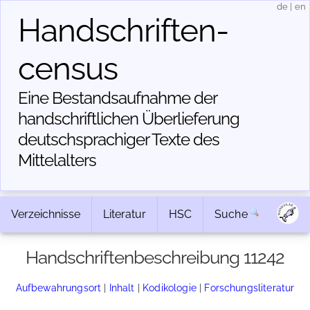
de
|
en
Handschriften­
census
Eine Bestandsaufnahme der
handschriftlichen Über­lieferung
deutschsprachiger Texte des
Mittelalters
Verzeichnisse
Literatur
HSC
Suche
Handschriftenbeschreibung 11242
Aufbewahrungsort
|
Inhalt
|
Kodikologie
|
Forschungsliteratur